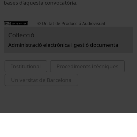
bases d’aquesta convocatòria.
© Unitat de Producció Audiovisual
Col·lecció
Administració electrònica i gestió documental
Institutional
Procediments i tècniques
Universitat de Barcelona