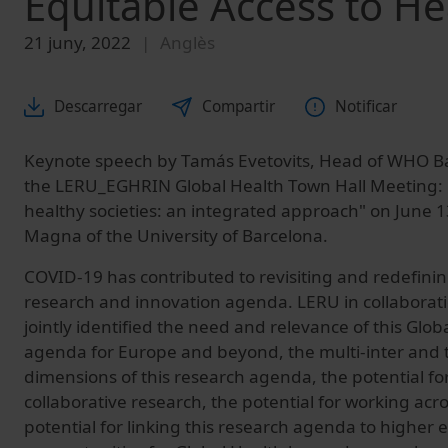
Equitable Access to He
21 juny, 2022
Anglès
Descarregar
Compartir
Notificar
Keynote speech by Tamás Evetovits, Head of WHO Ba
the LERU_EGHRIN Global Health Town Hall Meeting: 
healthy societies: an integrated approach" on June 1
Magna of the University of Barcelona.
COVID-19 has contributed to revisiting and redefinin
research and innovation agenda. LERU in collabora
jointly identified the need and relevance of this Glo
agenda for Europe and beyond, the multi-inter and t
dimensions of this research agenda, the potential for
collaborative research, the potential for working acr
potential for linking this research agenda to higher