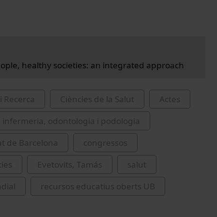
ople, healthy societies: an integrated approach
i Recerca
Ciències de la Salut
Actes
 infermeria, odontologia i podologia
at de Barcelona
congressos
ies
Evetovits, Tamás
salut
dial
recursos educatius oberts UB