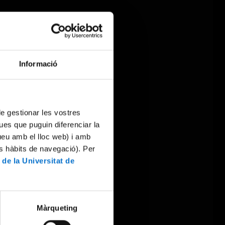
Informació
 de gestionar les vostres
ues que puguin diferenciar la
tueu amb el lloc web) i amb
es hàbits de navegació). Per
 de la Universitat de
Màrqueting