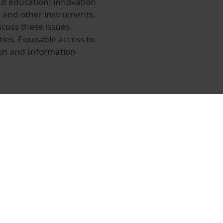
nd education: innovation
EU and other instruments.
scuss these issues
ies, Equitable access to
on and Information