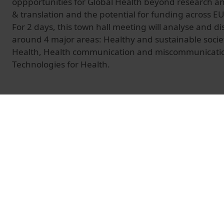
oppportunities for Global Health beyond research a
& translation and the potential for funding across 
For 2 days, this town hall meeting will analyse and di
around 4 major areas: Healthy and sustainable societ
Health, Health communication and miscommunicati
Technologies for Health.
© Unitat de Producció Audiovisual
Vídeos relacionats