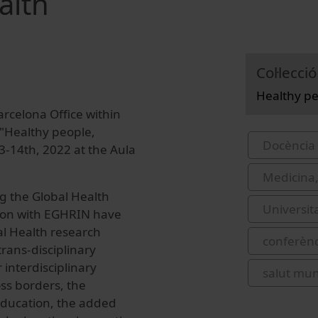
alth
Col·lecció
Healthy pe
rcelona Office within
"Healthy people,
Docència 
3-14th, 2022 at the Aula
Medicina,
g the Global Health
Universit
tion with EGHRIN have
bal Health research
conferènc
rans-disciplinary
 interdisciplinary
salut mun
oss borders, the
 education, the added