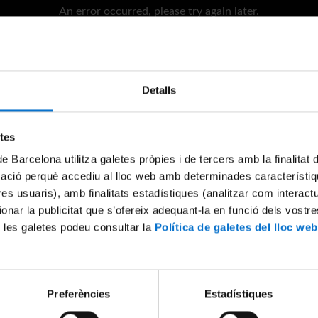
An error occurred, please try again later.
Try again
Detalls
etes
de Barcelona utilitza galetes pròpies i de tercers amb la finalitat
mació perquè accediu al lloc web amb determinades característiq
tres usuaris), amb finalitats estadístiques (analitzar com interac
ionar la publicitat que s’ofereix adequant-la en funció dels vostr
 les galetes podeu consultar la
Política de galetes del lloc web
Preferències
Estadístiques