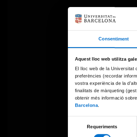
Consentiment
Aquest lloc web utilitza gal
El lloc web de la Universitat 
preferències (recordar infor
vostra experiència de la d’al
finalitats de màrqueting (gest
obtenir més informació sobre
Barcelona
.
Selecció
Requeriments
de
consentiment