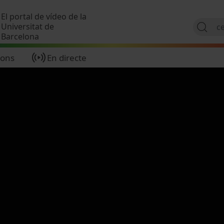
Vés al contingut
El portal de vídeo de la
Universitat de
Barcelona
ions
En directe