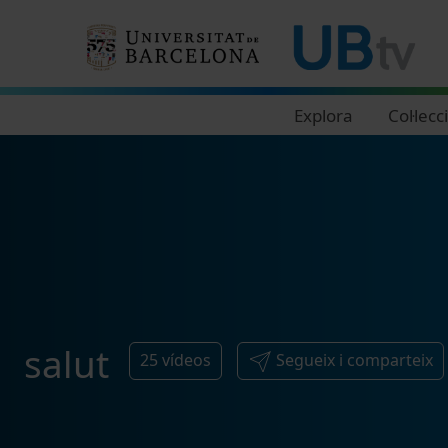
Navegació principal
Explora
Col·lecc
salut
25
vídeos
Segueix i comparteix