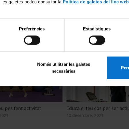
 les galetes podeu consultar la
Política de galetes del lloc web
Preferències
Estadístiques
unication and
Health communication and
tion. Panel discussion
miscommunication
21 juny, 2022
Només utilitzar les galetes
Perm
necessàries
eu pes fent activitat
Educa el teu cos per ser acti
2021
10 desembre, 2021