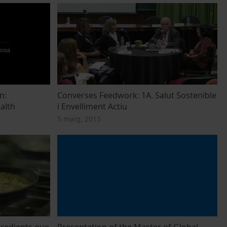
n:
Converses Feedwork: 1A. Salut Sostenible
alth
i Envelliment Actiu
5 maig, 2015
gredients que
Presentation of the Master of Global