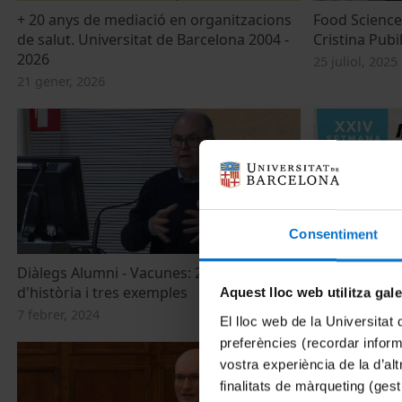
+ 20 anys de mediació en organitzacions
Food Science
de salut. Universitat de Barcelona 2004 -
Cristina Pubil
2026
25 juliol, 2025
21 gener, 2026
Consentiment
Diàlegs Alumni - Vacunes: 200 anys
Millor el mov
d'història i tres exemples
vapeig
Aquest lloc web utilitza gal
7 febrer, 2024
17 maig, 2023
El lloc web de la Universitat 
preferències (recordar infor
vostra experiència de la d’al
finalitats de màrqueting (gest