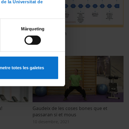
 de la Universitat de
Màrqueting
Plenary session
21 juny, 2022
etre totes les galetes
u!
Gaudeix de les coses bones que et
passaran si et mous
10 desembre, 2021