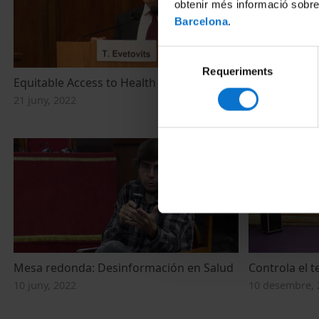
obtenir més informació sobre
Barcelona
.
Selecció
Requeriments
de
Equitable Access to Health
Health comm
consentiment
miscommunica
21 juny, 2022
21 juny, 2022
Mesa redonda: Desinformación en Salud
Controla el t
10 juny, 2022
10 desembre, 