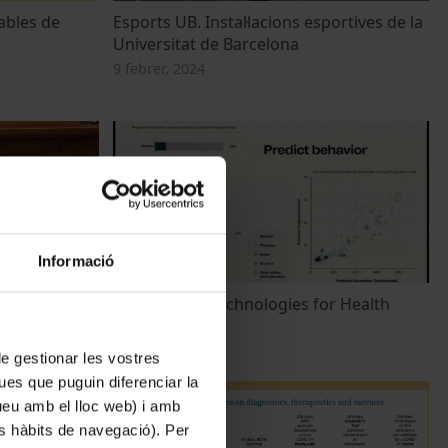
ables de
Esports UB. Instal·lacions esportives de la
Universitat de Barcelona
9 febrer, 2024
Informació
Panel
Information Technologies for Health
21 juny, 2022
 de gestionar les vostres
ues que puguin diferenciar la
tueu amb el lloc web) i amb
es hàbits de navegació). Per