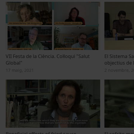
VII Festa de la Ciència. Col·loqui "Salut
El Sistema Sa
Global"
objectius de 
17 maig, 2021
2 novembre, 2
Beneficial effects of fried sauce
El sofrito me