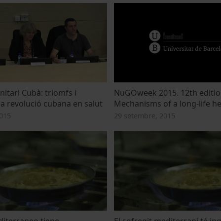
nitari Cubà: triomfs i
NuGOweek 2015. 12th editio
la revolució cubana en salut
Mechanisms of a long-life he
015
29 setembre, 2015
diterraneo tiene
El sofregit mediterrani té in