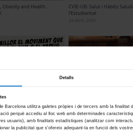
, Obesity and Health.
CVIE-UB: Salut i Hàbits Salud
l
l’Estudiantat
24 abril, 2025
Detalls
iment que no el fum o el
Equitable Access to Health. 
discussion
etes
21 juny, 2022
de Barcelona utilitza galetes pròpies i de tercers amb la finalitat
mació perquè accediu al lloc web amb determinades característiq
tres usuaris), amb finalitats estadístiques (analitzar com interac
ionar la publicitat que s’ofereix adequant-la en funció dels vostr