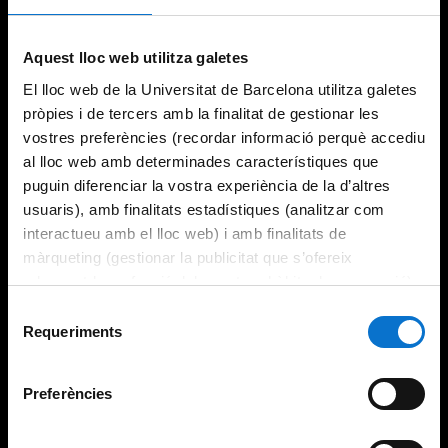
Aquest lloc web utilitza galetes
El lloc web de la Universitat de Barcelona utilitza galetes
pròpies i de tercers amb la finalitat de gestionar les
vostres preferències (recordar informació perquè accediu
al lloc web amb determinades característiques que
puguin diferenciar la vostra experiència de la d’altres
usuaris), amb finalitats estadístiques (analitzar com
interactueu amb el lloc web) i amb finalitats de
màrqueting (gestionar la publicitat que s’ofereix
adequant-la en funció dels vostres hàbits de navegació).
Per obtenir més informació sobre les galetes podeu
Selecció
consultar la
Política de galetes del lloc web de la
Requeriments
de
Universitat de Barcelona
.
consentiment
Preferències