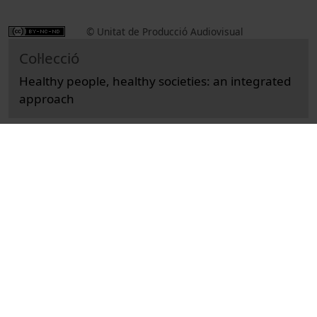
© Unitat de Producció Audiovisual
Col·lecció
Healthy people, healthy societies: an integrated
approach
Docència i Recerca
Ciències de la Salut
Actes
Medicina, infermeria, odontologia i podologia
Universitat de Barcelona
salut mundial
Fernández del Río, Ana
tecnologia de la informació
salut