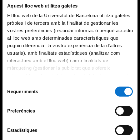
Aquest lloc web utilitza galetes
El lloc web de la Universitat de Barcelona utilitza galetes
pròpies i de tercers amb la finalitat de gestionar les
vostres preferències (recordar informació perquè accediu
al lloc web amb determinades característiques que
puguin diferenciar la vostra experiència de la d’altres
usuaris), amb finalitats estadístiques (analitzar com
interactueu amb el lloc web) i amb finalitats de
màrqueting (gestionar la publicitat que s’ofereix
adequant-la en funció dels vostres hàbits de navegació).
Per obtenir més informació sobre les galetes podeu
Selecció
consultar la
Política de galetes del lloc web de la
Requeriments
de
Universitat de Barcelona
.
consentiment
Preferències
Estadístiques