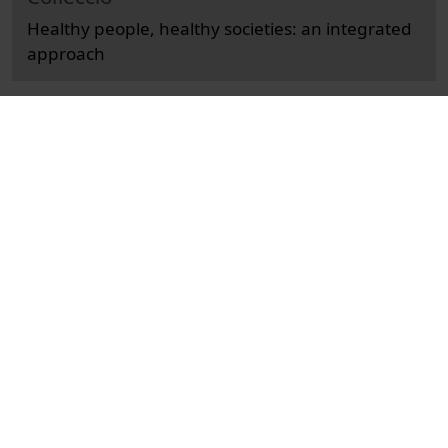
Healthy people, healthy societies: an integrated
approach
Docència i Recerca
Ciències de la Salut
Actes
Medicina, infermeria, odontologia i podologia
Universitat de Barcelona
Grove, John
congressos
conferències
salut
salut mundial
recursos educatius oberts UB