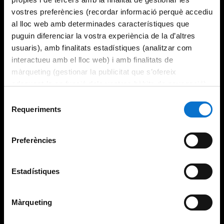
vostres preferències (recordar informació perquè accediu
al lloc web amb determinades característiques que
puguin diferenciar la vostra experiència de la d’altres
usuaris), amb finalitats estadístiques (analitzar com
interactueu amb el lloc web) i amb finalitats de
màrqueting (gestionar la publicitat que s’ofereix
adequant-la en funció dels vostres hàbits de navegació).
Per obtenir més informació sobre les galetes podeu
Selecció
consultar la
Política de galetes del lloc web de la
Requeriments
de
Universitat de Barcelona
.
consentiment
Preferències
Estadístiques
Màrqueting