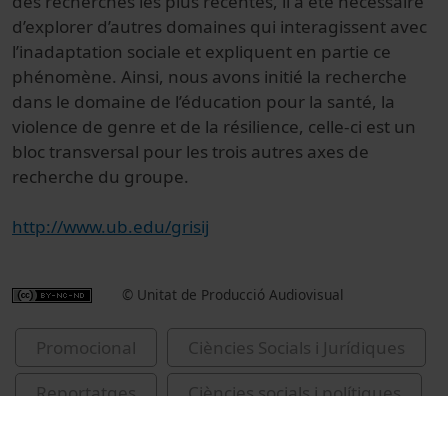
des recherches les plus récentes, il a été nécessaire
d’explorer d’autres domaines qui interagissent avec
l’inadaptation sociale et expliquent en partie ce
phénomène. Ainsi, nous avons initié la recherche
dans le domaine de l’éducation pour la santé, la
violence de genre et de la résilience, celle-ci est un
bloc transversal pour les trois autres axes de
recherche du groupe.
http://www.ub.edu/grisij
© Unitat de Producció Audiovisual
Promocional
Ciències Socials i Jurídiques
Reportatges
Ciències socials i polítiques
Universitat de Barcelona