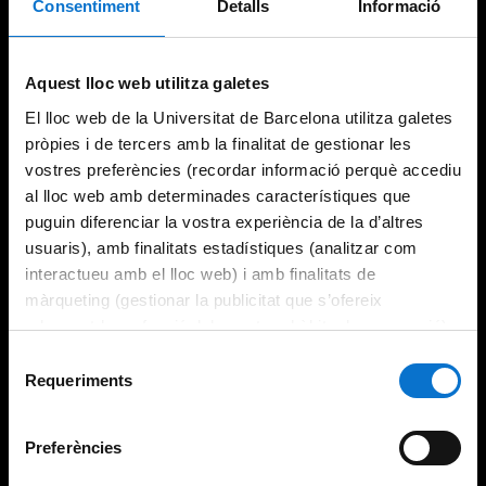
Consentiment
Detalls
Informació
Try again
Aquest lloc web utilitza galetes
El lloc web de la Universitat de Barcelona utilitza galetes
pròpies i de tercers amb la finalitat de gestionar les
vostres preferències (recordar informació perquè accediu
al lloc web amb determinades característiques que
puguin diferenciar la vostra experiència de la d’altres
usuaris), amb finalitats estadístiques (analitzar com
interactueu amb el lloc web) i amb finalitats de
màrqueting (gestionar la publicitat que s’ofereix
adequant-la en funció dels vostres hàbits de navegació).
Per obtenir més informació sobre les galetes podeu
Selecció
consultar la
Política de galetes del lloc web de la
Requeriments
de
Universitat de Barcelona
.
consentiment
Preferències