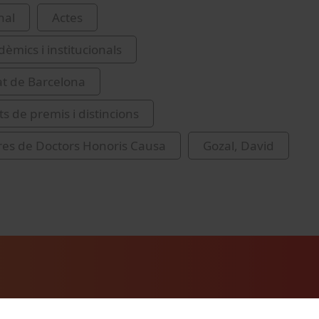
nal
Actes
èmics i institucionals
at de Barcelona
s de premis i distincions
res de Doctors Honoris Causa
Gozal, David