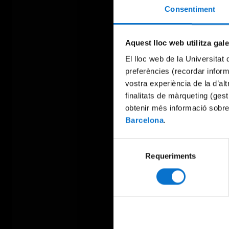
Consentiment
Aquest lloc web utilitza gal
El lloc web de la Universitat 
preferències (recordar infor
vostra experiència de la d’al
finalitats de màrqueting (gest
obtenir més informació sobre
Barcelona
.
Selecció
Requeriments
de
consentiment