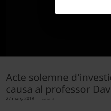
Acte solemne d'invest
causa al professor Dav
27 març, 2019
Català