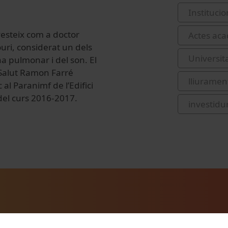
Institucio
vesteix com a doctor
Actes acad
uri, considerat un dels
Universit
a pulmonar i del son. El
a Salut Ramon Farré
lliurament
 al Paranimf de l’Edifici
 del curs 2016-2017.
investidu