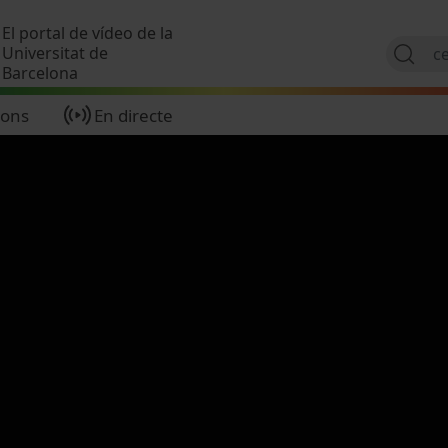
Vés al contingut
El portal de vídeo de la
Universitat de
Barcelona
ions
En directe