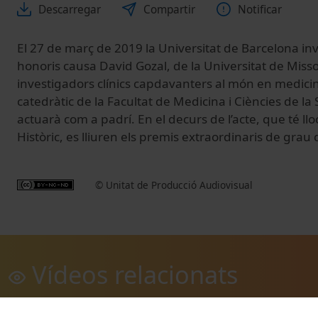
Descarregar
Compartir
Notificar
El 27 de març de 2019 la Universitat de Barcelona in
honoris causa David Gozal, de la Universitat de Misso
investigadors clínics capdavanters al món en medicin
catedràtic de la Facultat de Medicina i Ciències de l
actuarà com a padrí. En el decurs de l’acte, que té lloc
Històric, es lliuren els premis extraordinaris de grau
© Unitat de Producció Audiovisual
Vídeos relacionats