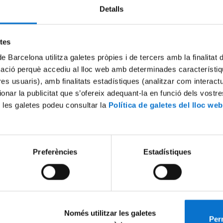
Detalls
Try again
etes
de Barcelona utilitza galetes pròpies i de tercers amb la finalitat
mació perquè accediu al lloc web amb determinades característiq
tres usuaris), amb finalitats estadístiques (analitzar com interac
ionar la publicitat que s’ofereix adequant-la en funció dels vostr
 les galetes podeu consultar la
Política de galetes del lloc web
Preferències
Estadístiques
Només utilitzar les galetes
Perm