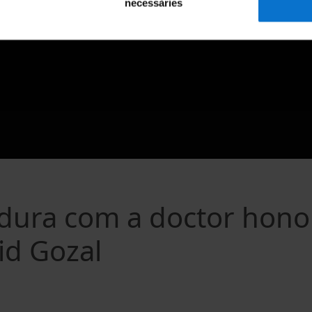
necessàries
idura com a doctor hono
id Gozal