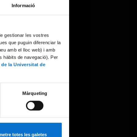
Informació
 de gestionar les vostres
ues que puguin diferenciar la
tueu amb el lloc web) i amb
es hàbits de navegació). Per
 de la Universitat de
Màrqueting
etre totes les galetes