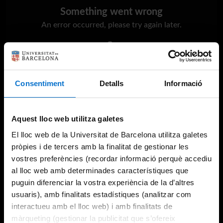
Something went wrong
An error occurred, please try again later.
Try again
Consentiment
Detalls
Informació
Aquest lloc web utilitza galetes
El lloc web de la Universitat de Barcelona utilitza galetes
pròpies i de tercers amb la finalitat de gestionar les
vostres preferències (recordar informació perquè accediu
al lloc web amb determinades característiques que
puguin diferenciar la vostra experiència de la d’altres
usuaris), amb finalitats estadístiques (analitzar com
interactueu amb el lloc web) i amb finalitats de
màrqueting (gestionar la publicitat que s’ofereix