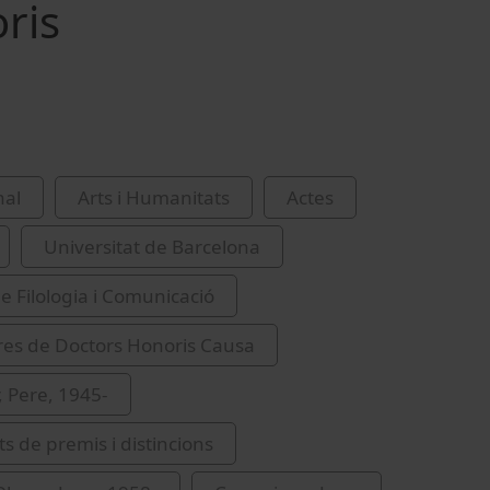
ris
nal
Arts i Humanitats
Actes
Universitat de Barcelona
de Filologia i Comunicació
res de Doctors Honoris Causa
, Pere, 1945-
s de premis i distincions