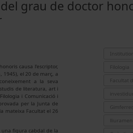
 del grau de doctor hono
r
Institutio
onoris causa l’escriptor,
Filologia
, 1945), el 20 de març, a
Facultat 
reconeixement a la seva
studis de literatura, art i
investidu
ilologia i Comunicació i
provada per la Junta de
Gimferrer
la mateixa Facultat el 26
lliurament
 una figura cabdal de la