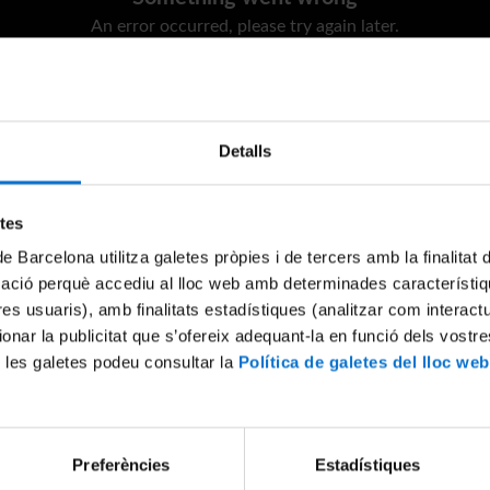
An error occurred, please try again later.
Try again
Detalls
etes
de Barcelona utilitza galetes pròpies i de tercers amb la finalitat
mació perquè accediu al lloc web amb determinades característiq
tres usuaris), amb finalitats estadístiques (analitzar com interac
ionar la publicitat que s’ofereix adequant-la en funció dels vostr
 les galetes podeu consultar la
Política de galetes del lloc web
Preferències
Estadístiques