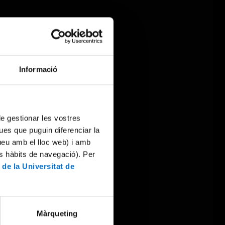
Informació
 de gestionar les vostres
ues que puguin diferenciar la
tueu amb el lloc web) i amb
es hàbits de navegació). Per
 de la Universitat de
Màrqueting