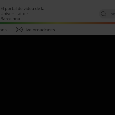
Skip to main content
El portal de vídeo de la
Universitat de
Barcelona
ions
Live broadcasts