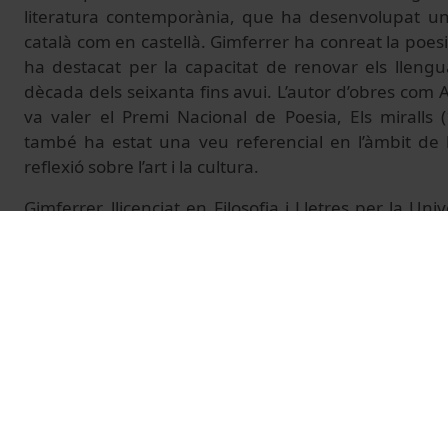
literatura contemporània, que ha desenvolupat una
català com en castellà. Gimferrer ha conreat la poesia, 
ha destacat per la capacitat de renovar els llengua
dècada dels seixanta fins avui. L’autor d’obres com A
va valer el Premi Nacional de Poesia, Els miralls 
també ha estat una veu referencial en l’àmbit de la 
reflexió sobre l’art i la cultura.
Gimferrer, llicenciat en Filosofia i Lletres per la Un
estat membre de la Reial Acadèmia Espanyola des
Acadèmia de Bones Lletres de Barcelona des de 200
reconeguda amb guardons com ara la Creu de Sant
Nacional de les Lletres Espanyoles (1998), el Pre
Iberoamericana (2000) i el Premi Internacional de
Lorca (2017), entre d’altres.
A més de la seva producció creativa, Gimferrer ha
rellevant com a editor i traductor, amb una atenció