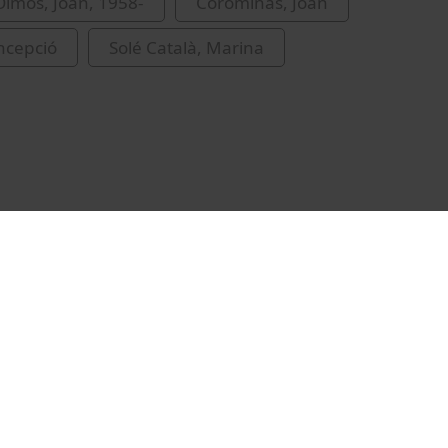
lmos, Joan, 1958-
Corominas, Joan
ncepció
Solé Català, Marina