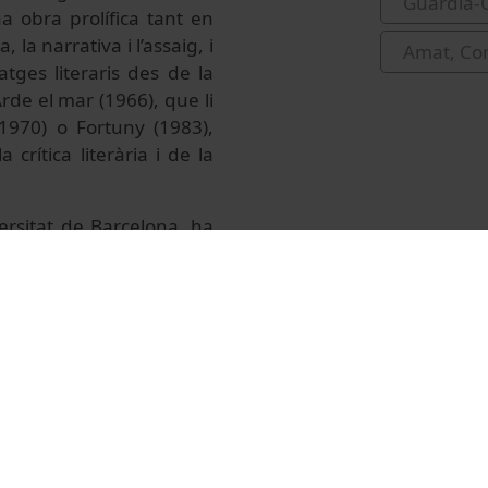
Guàrdia-O
 obra prolífica tant en
la narrativa i l’assaig, i
Amat, Co
tges literaris des de la
rde el mar (1966), que li
(1970) o Fortuny (1983),
crítica literària i de la
iversitat de Barcelona, ha
 de 1985 i de la Reial
8. La seva obra ha estat
 Jordi (1988), el Premi
mi Reina Sofia de Poesia
 Poesia Federico García
 desenvolupat una tasca
 especial a les relacions