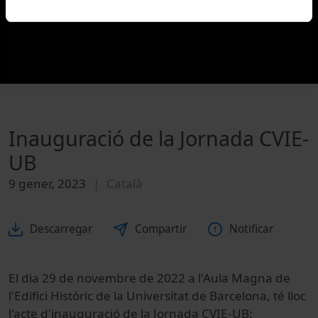
Inauguració de la Jornada CVIE-
UB
9 gener, 2023
Català
Descarregar
Compartir
Notificar
El dia 29 de novembre de 2022 a l'Aula Magna de
l'Edifici Històric de la Universitat de Barcelona, té lloc
l'acte d'inauguració de la Jornada CVIE-UB: