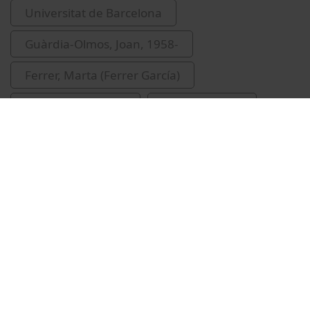
Universitat de Barcelona
Guàrdia-Olmos, Joan, 1958-
Ferrer, Marta (Ferrer García)
Casadesús, Ignasi
inauguracions
Vídeos relacionats