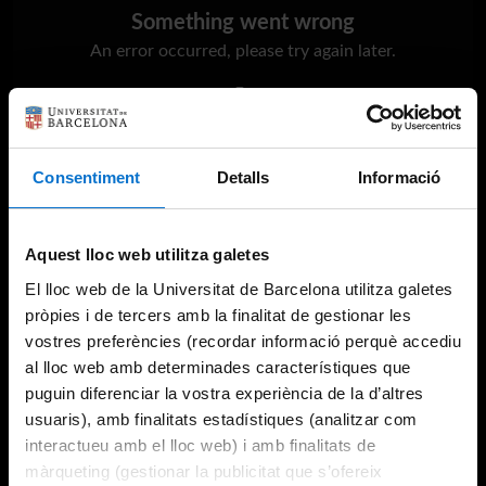
Something went wrong
An error occurred, please try again later.
Try again
Consentiment
Detalls
Informació
Aquest lloc web utilitza galetes
El lloc web de la Universitat de Barcelona utilitza galetes
pròpies i de tercers amb la finalitat de gestionar les
vostres preferències (recordar informació perquè accediu
al lloc web amb determinades característiques que
puguin diferenciar la vostra experiència de la d’altres
usuaris), amb finalitats estadístiques (analitzar com
interactueu amb el lloc web) i amb finalitats de
màrqueting (gestionar la publicitat que s’ofereix