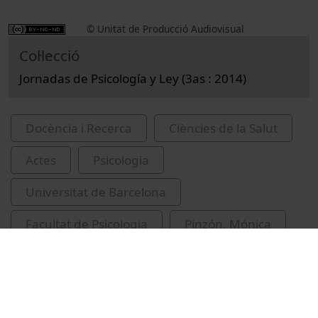
© Unitat de Producció Audiovisual
Col·lecció
Jornadas de Psicología y Ley (3as : 2014)
Docència i Recerca
Ciències de la Salut
Actes
Psicologia
Universitat de Barcelona
Facultat de Psicologia
Pinzón, Mónica
congressos
psicologia forense
joves discapacitats mentals