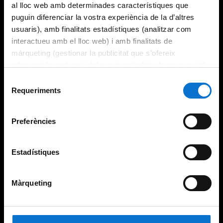
al lloc web amb determinades característiques que
puguin diferenciar la vostra experiència de la d’altres
usuaris), amb finalitats estadístiques (analitzar com
interactueu amb el lloc web) i amb finalitats de
màrqueting (gestionar la publicitat que s’ofereix
adequant-la en funció dels vostres hàbits de navegació).
Per obtenir més informació sobre les galetes podeu
Selecció
consultar la
Política de galetes del lloc web de la
Requeriments
de
Universitat de Barcelona
.
consentiment
Preferències
Estadístiques
Màrqueting