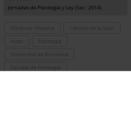
Jornadas de Psicología y Ley (3as : 2014)
Docència i Recerca
Ciències de la Salut
Actes
Psicologia
Universitat de Barcelona
Facultat de Psicologia
Soledad Álvarez, María
congressos
psicologia forense
menors (Dret penal)