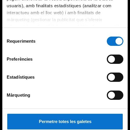
usuaris), amb finalitats estadístiques (analitzar com
interactueu amb el lloc web) i amb finalitats de
màrqueting (gestionar la publicitat que s’ofereix
adequant-la en funció dels vostres hàbits de navegació).
Per obtenir més informació sobre les galetes podeu
Selecció
consultar la
Política de galetes del lloc web de la
Requeriments
de
Universitat de Barcelona
.
consentiment
Preferències
Estadístiques
Màrqueting
Permetre totes les galetes