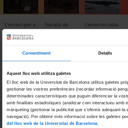
'Concert per a
'Sonata de
Cementiri sota
T
corda i baix
Rachmaninov
el mar
1
continu en sol
en sol menor
2
07 juny, 2012
menor'
per a violoncel
d'Antonio
i piano'
Consentiment
Detalls
Vivaldi
28 novembre,
interpretat per
2011
Aquest lloc web utilitza galetes
The Ripieno
Consort
El lloc web de la Universitat de Barcelona utilitza galetes pròp
gestionar les vostres preferències (recordar informació perq
14 maig, 2013
determinades característiques que puguin diferenciar la vostr
amb finalitats estadístiques (analitzar com interactueu amb el
màrqueting (gestionar la publicitat que s’ofereix adequant-la 
navegació). Per obtenir més informació sobre les galetes po
del lloc web de la Universitat de Barcelona
.
MENÚ PEU 1
Avís legal