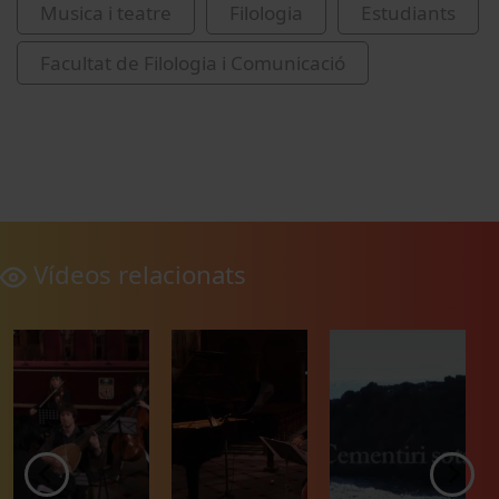
Musica i teatre
Filologia
Estudiants
Facultat de Filologia i Comunicació
Vídeos relacionats