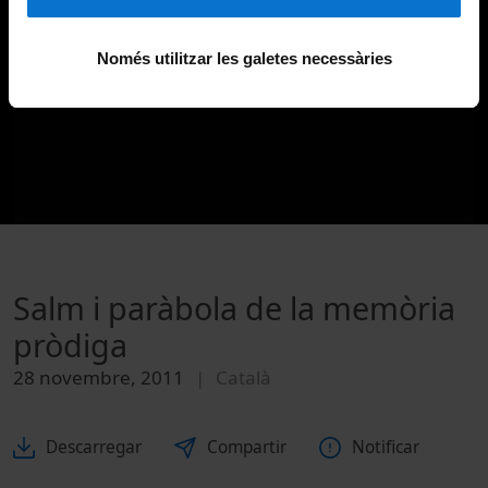
Només utilitzar les galetes necessàries
Salm i paràbola de la memòria
pròdiga
28 novembre, 2011
Català
Descarregar
Compartir
Notificar