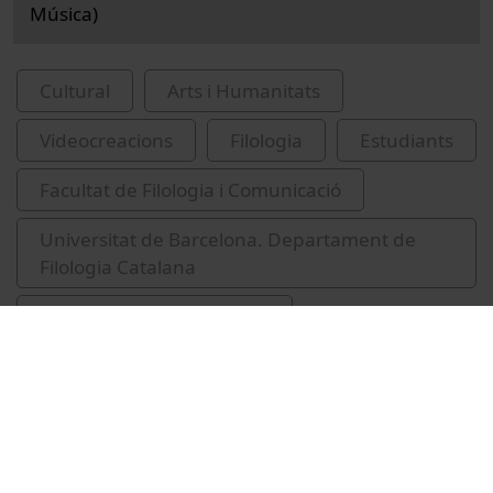
Música)
Cultural
Arts i Humanitats
Videocreacions
Filologia
Estudiants
Facultat de Filologia i Comunicació
Universitat de Barcelona. Departament de
Filologia Catalana
Institut d'Estudis Catalans
Salm i paràbola de la memòria pròdiga
Cabrera Callis, Maria