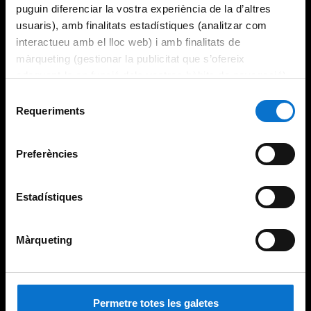
puguin diferenciar la vostra experiència de la d’altres
usuaris), amb finalitats estadístiques (analitzar com
interactueu amb el lloc web) i amb finalitats de
màrqueting (gestionar la publicitat que s’ofereix
adequant-la en funció dels vostres hàbits de navegació).
Per obtenir més informació sobre les galetes podeu
Selecció
consultar la
Política de galetes del lloc web de la
Requeriments
de
Universitat de Barcelona
.
consentiment
Preferències
Estadístiques
Màrqueting
Permetre totes les galetes