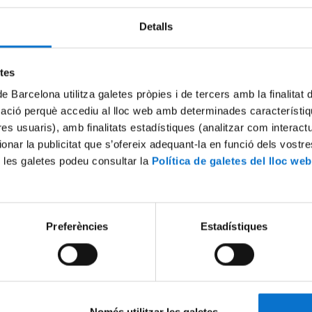
Detalls
Try again
etes
de Barcelona utilitza galetes pròpies i de tercers amb la finalitat
mació perquè accediu al lloc web amb determinades característiq
tres usuaris), amb finalitats estadístiques (analitzar com interac
ionar la publicitat que s’ofereix adequant-la en funció dels vostr
 les galetes podeu consultar la
Política de galetes del lloc web
Preferències
Estadístiques