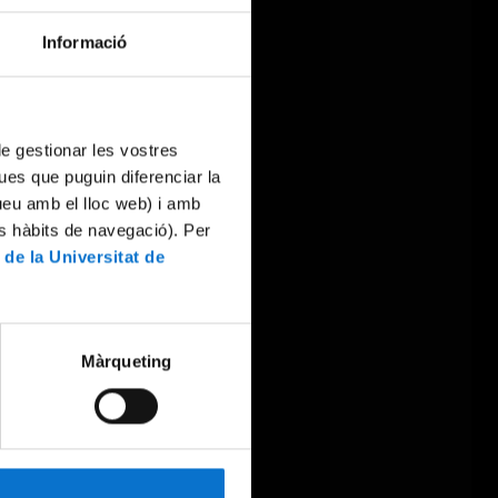
Informació
 de gestionar les vostres
ues que puguin diferenciar la
tueu amb el lloc web) i amb
es hàbits de navegació). Per
 de la Universitat de
Màrqueting