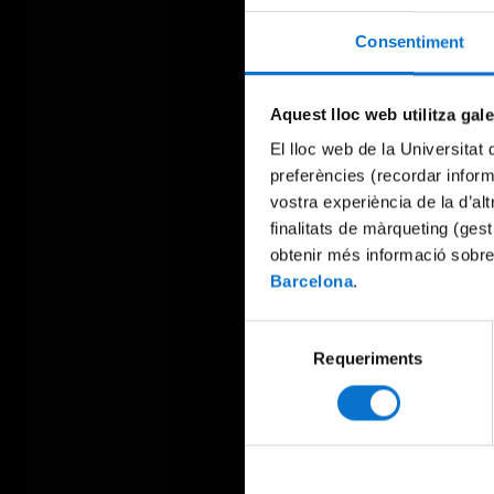
Consentiment
Aquest lloc web utilitza gal
El lloc web de la Universitat 
preferències (recordar infor
vostra experiència de la d’al
finalitats de màrqueting (gest
obtenir més informació sobre
Barcelona
.
Selecció
Requeriments
de
consentiment