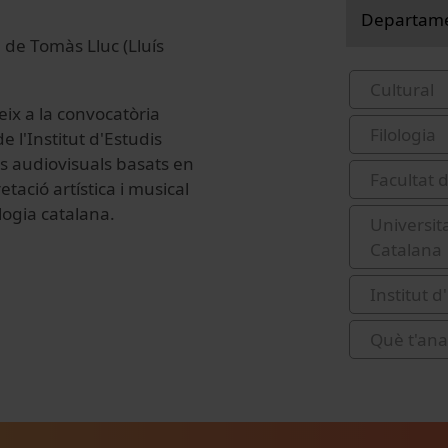
Departamen
de
Tomàs Lluc (Lluís
Cultural
ix a la convocatòria
Filologia
e l'Institut d'Estudis
s audiovisuals basats en
Facultat 
etació artística i musical
ologia catalana.
Universit
Catalana
Institut d
Què t'ana