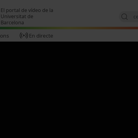
Vés al contingut
El portal de vídeo de la
Universitat de
Barcelona
ions
En directe