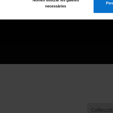
Només utilitzar les galetes
Perm
necessàries
Col·lecció