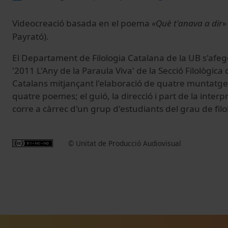
Videocreació basada
en el
poema
«Què t'anava a dir»
Payrató).
El Departament de Filologia Catalana de la UB s'afege
'2011 L'Any de la Paraula Viva' de la Secció Filològica d
Catalans mitjançant l'elaboració de quatre muntatge
quatre poemes; el guió, la direcció i part de la interpr
corre a càrrec d'un grup d'estudiants del grau de fil
© Unitat de Producció Audiovisual