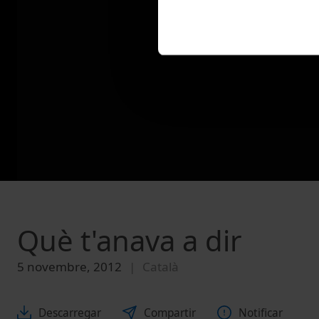
Què t'anava a dir
5 novembre, 2012
Català
Descarregar
Compartir
Notificar