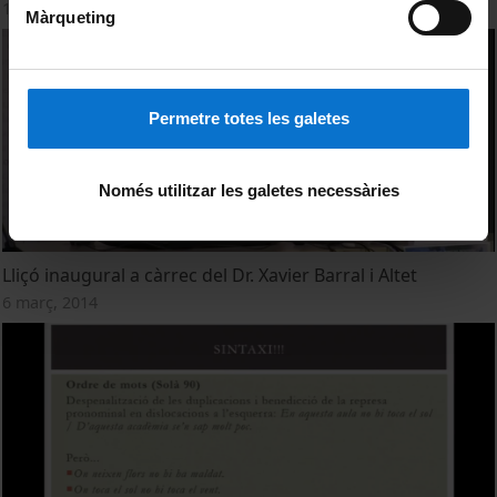
14 maig, 2013
Màrqueting
Permetre totes les galetes
Només utilitzar les galetes necessàries
Lliçó inaugural a càrrec del Dr. Xavier Barral i Altet
6 març, 2014