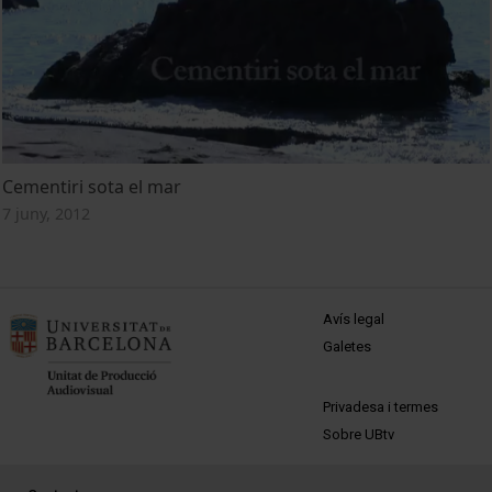
Cementiri sota el mar
7 juny, 2012
MENÚ PEU 1
Avís legal
Galetes
PEU 2
Privadesa i termes
Sobre UBtv
PEU 3