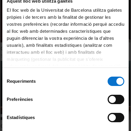
Aquest lloc web utilitza galetes
El lloc web de la Universitat de Barcelona utilitza galetes
pròpies i de tercers amb la finalitat de gestionar les
vostres preferències (recordar informació perquè accediu
al lloc web amb determinades característiques que
puguin diferenciar la vostra experiència de la d’altres
usuaris), amb finalitats estadístiques (analitzar com
Què t'anava a dir
interactueu amb el lloc web) i amb finalitats de
5 novembre, 2012
màrqueting (gestionar la publicitat que s’ofereix
adequant-la en funció dels vostres hàbits de navegació).
Per obtenir més informació sobre les galetes podeu
Selecció
consultar la
Política de galetes del lloc web de la
Requeriments
de
Universitat de Barcelona
.
consentiment
Preferències
Estadístiques
Quàntica