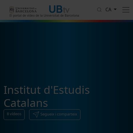
Vés al contingut
CA
El portal de vídeo de la Universitat de Barcelona
Institut d'Estudis
Catalans
8
vídeos
Segueix i comparteix