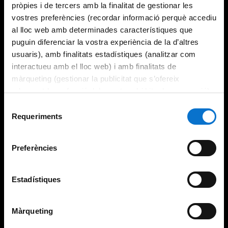
pròpies i de tercers amb la finalitat de gestionar les
vostres preferències (recordar informació perquè accediu
al lloc web amb determinades característiques que
puguin diferenciar la vostra experiència de la d’altres
usuaris), amb finalitats estadístiques (analitzar com
interactueu amb el lloc web) i amb finalitats de
màrqueting (gestionar la publicitat que s’ofereix
adequant-la en funció dels vostres hàbits de navegació).
Per obtenir més informació sobre les galetes podeu
Selecció
consultar la
Política de galetes del lloc web de la
Requeriments
de
Universitat de Barcelona
.
consentiment
Preferències
Estadístiques
Màrqueting