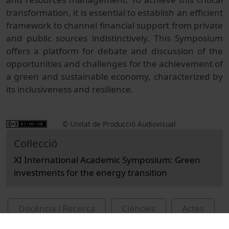
transformation, it is essential to establish an efficient
framework to channel financial support from private
and public sources indistinctively. This Symposium
offers a platform for debate and discussion of the
opportunities and challenges for the achievement of
a green and sustainable economy, characterized by
its inclusiveness and resilience.
© Unitat de Producció Audiovisual
Col·lecció
XI International Academic Symposium: Green
investments for the energy transition
Docència i Recerca
Ciències
Actes