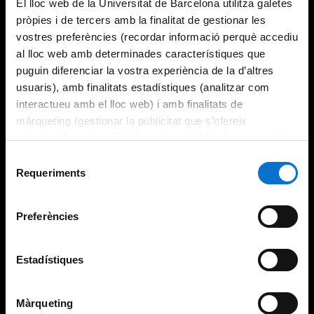
El lloc web de la Universitat de Barcelona utilitza galetes
pròpies i de tercers amb la finalitat de gestionar les
vostres preferències (recordar informació perquè accediu
al lloc web amb determinades característiques que
puguin diferenciar la vostra experiència de la d’altres
usuaris), amb finalitats estadístiques (analitzar com
interactueu amb el lloc web) i amb finalitats de
màrqueting (gestionar la publicitat que s’ofereix
adequant-la en funció dels vostres hàbits de navegació).
Per obtenir més informació sobre les galetes podeu
Selecció
consultar la
Política de galetes del lloc web de la
Requeriments
de
Universitat de Barcelona
.
consentiment
Preferències
Estadístiques
Màrqueting