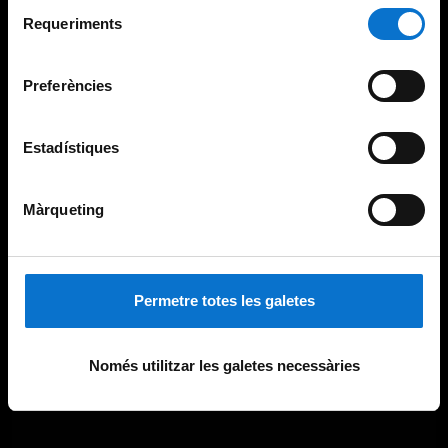
Selecció
consultar la
Política de galetes del lloc web de la
Requeriments
de
Universitat de Barcelona
.
consentiment
Preferències
Estadístiques
Màrqueting
Permetre totes les galetes
Només utilitzar les galetes necessàries