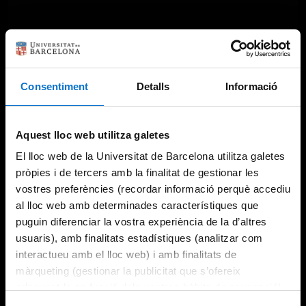
Consentiment
Detalls
Informació
Aquest lloc web utilitza galetes
El lloc web de la Universitat de Barcelona utilitza galetes
pròpies i de tercers amb la finalitat de gestionar les
vostres preferències (recordar informació perquè accediu
al lloc web amb determinades característiques que
puguin diferenciar la vostra experiència de la d’altres
usuaris), amb finalitats estadístiques (analitzar com
interactueu amb el lloc web) i amb finalitats de
màrqueting (gestionar la publicitat que s’ofereix
adequant-la en funció dels vostres hàbits de navegació).
Per obtenir més informació sobre les galetes podeu