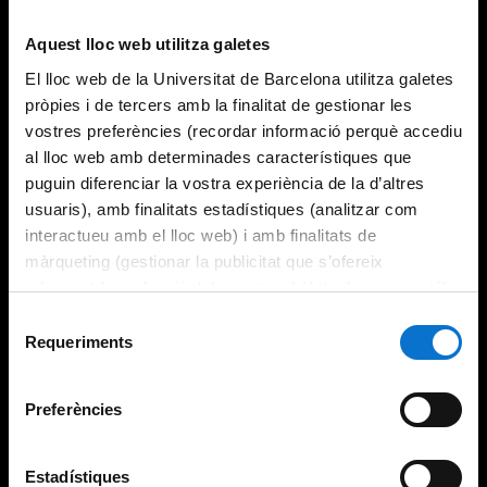
Aquest lloc web utilitza galetes
El lloc web de la Universitat de Barcelona utilitza galetes
pròpies i de tercers amb la finalitat de gestionar les
vostres preferències (recordar informació perquè accediu
al lloc web amb determinades característiques que
puguin diferenciar la vostra experiència de la d’altres
usuaris), amb finalitats estadístiques (analitzar com
interactueu amb el lloc web) i amb finalitats de
màrqueting (gestionar la publicitat que s’ofereix
adequant-la en funció dels vostres hàbits de navegació).
Per obtenir més informació sobre les galetes podeu
Selecció
consultar la
Política de galetes del lloc web de la
Requeriments
de
Universitat de Barcelona
.
consentiment
Preferències
Estadístiques