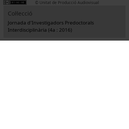
© Unitat de Producció Audiovisual
Col·lecció
Jornada d'Investigadors Predoctorals
Interdisciplinària (4a : 2016)
Docència i Recerca
Enginyeria
Actes
Comunicació audiovisual i cinema
Universitat de Barcelona
Jornada d'Investigadors Predoctorals
Interdisciplinària
Albújar Villarrubia, Marta
televisió
indústria de la televisió