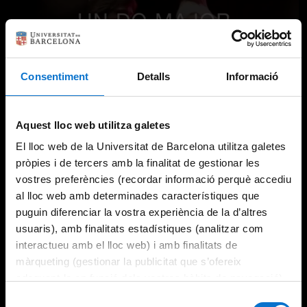
Consentiment
Detalls
Informació
Aquest lloc web utilitza galetes
El lloc web de la Universitat de Barcelona utilitza galetes
pròpies i de tercers amb la finalitat de gestionar les
vostres preferències (recordar informació perquè accediu
al lloc web amb determinades característiques que
puguin diferenciar la vostra experiència de la d’altres
usuaris), amb finalitats estadístiques (analitzar com
interactueu amb el lloc web) i amb finalitats de
màrqueting (gestionar la publicitat que s’ofereix
adequant-la en funció dels vostres hàbits de navegació).
Per obtenir més informació sobre les galetes podeu
Selecció