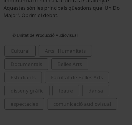
importància donem a la cultura a Catalunya?
Aquestes són les principals qüestions que 'Un Do
Major'. Obrim el debat.
© Unitat de Producció Audiovisual
Cultural
Arts i Humanitats
Documentals
Belles Arts
Estudiants
Facultat de Belles Arts
disseny gràfic
teatre
dansa
espectacles
comunicació audiovisual