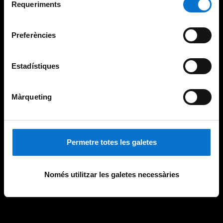
consultar la
Política de galetes del lloc web de la
Requeriments
de
Universitat de Barcelona
.
consentiment
Preferències
Estadístiques
Màrqueting
Permetre totes les galetes
Només utilitzar les galetes necessàries