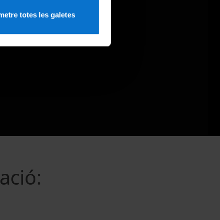
etre totes les galetes
ació: