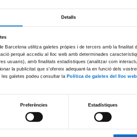
Detalls
Try again
etes
de Barcelona utilitza galetes pròpies i de tercers amb la finalitat
mació perquè accediu al lloc web amb determinades característiq
tres usuaris), amb finalitats estadístiques (analitzar com interac
ionar la publicitat que s’ofereix adequant-la en funció dels vostr
 les galetes podeu consultar la
Política de galetes del lloc web
Preferències
Estadístiques