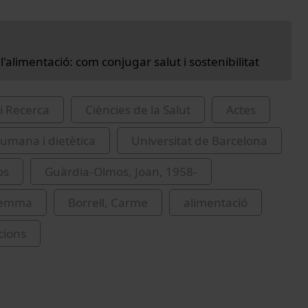
 l'alimentació: com conjugar salut i sostenibilitat
i Recerca
Ciències de la Salut
Actes
humana i dietètica
Universitat de Barcelona
os
Guàrdia-Olmos, Joan, 1958-
Gemma
Borrell, Carme
alimentació
cions