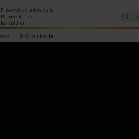
Vés al contingut
El portal de vídeo de la
Universitat de
Barcelona
ions
En directe