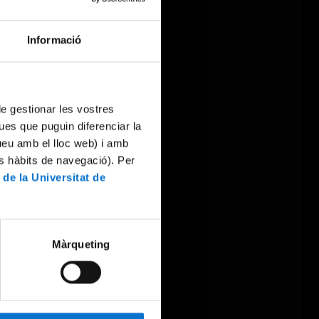
Informació
 de gestionar les vostres
ues que puguin diferenciar la
tueu amb el lloc web) i amb
es hàbits de navegació). Per
 de la Universitat de
Màrqueting