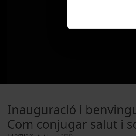
Inauguració i benvingud
Com conjugar salut i so
13 octubre, 2021
Català