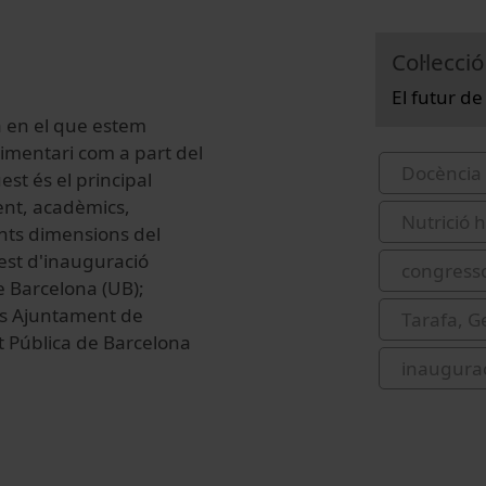
Col·lecció
El futur de
ca en el que estem
limentari com a part del
Docència 
st és el principal
ent, acadèmics,
Nutrició 
rents dimensions del
est d'inauguració
congress
e Barcelona (UB);
es Ajuntament de
Tarafa, 
t Pública de Barcelona
inaugura