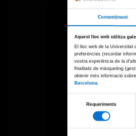
Consentiment
Aquest lloc web utilitza gal
El lloc web de la Universitat 
preferències (recordar infor
vostra experiència de la d’al
finalitats de màrqueting (gest
obtenir més informació sobre
Barcelona
.
Selecció
Requeriments
de
consentiment