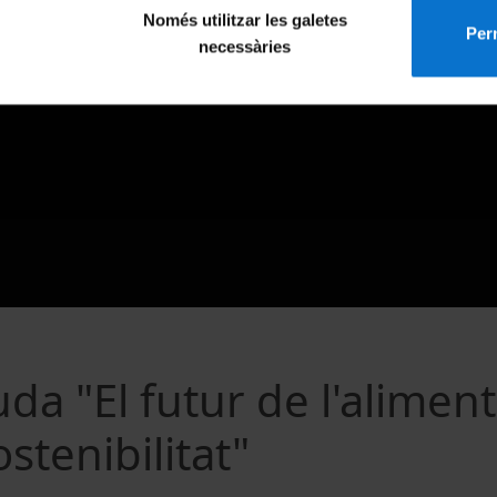
Només utilitzar les galetes
Perm
necessàries
a "El futur de l'aliment
stenibilitat"