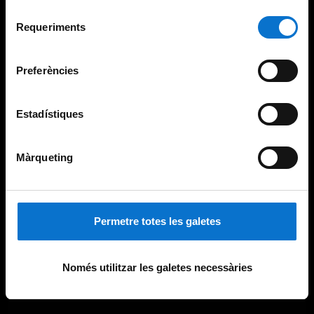
Per obtenir més informació sobre les galetes podeu
Selecció
consultar la
Política de galetes del lloc web de la
Requeriments
de
Universitat de Barcelona
.
consentiment
Preferències
Estadístiques
Màrqueting
Permetre totes les galetes
Només utilitzar les galetes necessàries