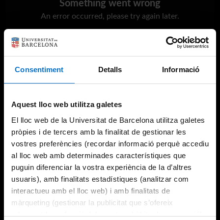
Something went wrong
An error occurred, please try again later.
Try again
Consentiment
Detalls
Informació
Aquest lloc web utilitza galetes
El lloc web de la Universitat de Barcelona utilitza galetes
pròpies i de tercers amb la finalitat de gestionar les
vostres preferències (recordar informació perquè accediu
al lloc web amb determinades característiques que
puguin diferenciar la vostra experiència de la d’altres
usuaris), amb finalitats estadístiques (analitzar com
interactueu amb el lloc web) i amb finalitats de
màrqueting (gestionar la publicitat que s’ofereix
adequant-la en funció dels vostres hàbits de navegació).