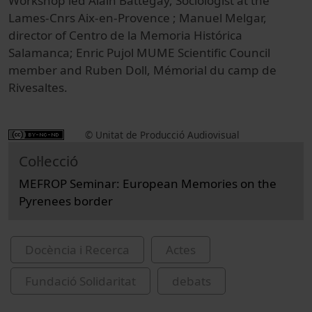
Workshop led Alain Battegay, Sociologist at the
Lames-Cnrs Aix-en-Provence ; Manuel Melgar,
director of Centro de la Memoria Histórica
Salamanca; Enric Pujol MUME Scientific Council
member and Ruben Doll, Mémorial du camp de
Rivesaltes.
© Unitat de Producció Audiovisual
Col·lecció
MEFROP Seminar: European Memories on the
Pyrenees border
Docència i Recerca
Actes
Fundació Solidaritat
debats