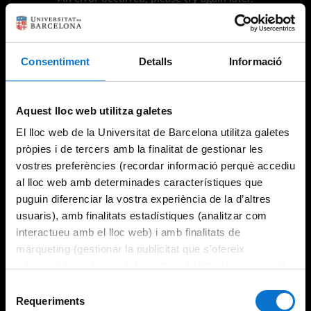
Consentiment
Detalls
Informació
Try again
Aquest lloc web utilitza galetes
El lloc web de la Universitat de Barcelona utilitza galetes
pròpies i de tercers amb la finalitat de gestionar les
vostres preferències (recordar informació perquè accediu
al lloc web amb determinades característiques que
puguin diferenciar la vostra experiència de la d’altres
usuaris), amb finalitats estadístiques (analitzar com
interactueu amb el lloc web) i amb finalitats de
màrqueting (gestionar la publicitat que s’ofereix
adequant-la en funció dels vostres hàbits de navegació).
Per obtenir més informació sobre les galetes podeu
Selecció
consultar la
Política de galetes del lloc web de la
Requeriments
de