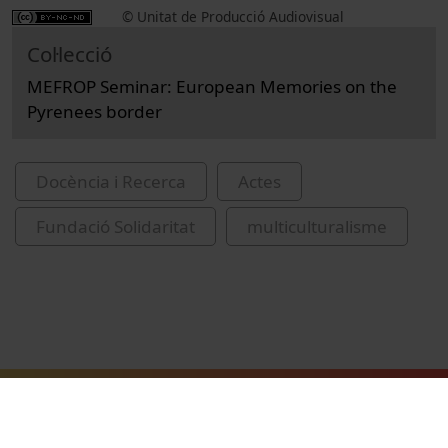
© Unitat de Producció Audiovisual
Col·lecció
MEFROP Seminar: European Memories on the
Pyrenees border
Docència i Recerca
Actes
Fundació Solidaritat
multiculturalisme
Vídeos relacionats