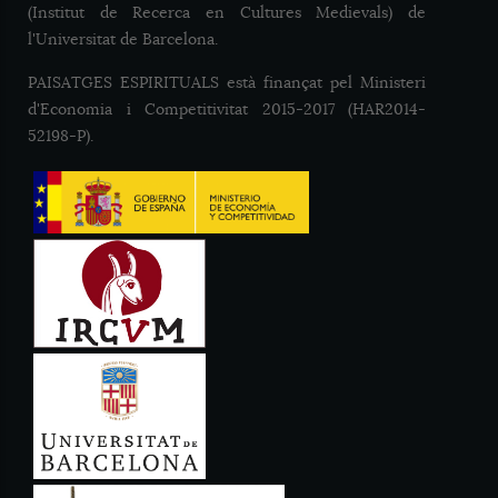
(Institut de Recerca en Cultures Medievals) de
l'Universitat de Barcelona.
PAISATGES ESPIRITUALS està finançat pel Ministeri
d'Economia i Competitivitat 2015-2017 (HAR2014-
52198-P).