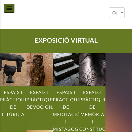
EXPOSICIÓ VIRTUAL
ESPAIS I
ESPAIS I
ESPAIS I
ESPAIS I
PRÀCTIQUES
PRÀCTIQUES
PRÀCTIQUES
PRÀCTIQUES
DE
DEVOCIONALS
DE
DE
LITÚRGIA
MEDITACIÓ
MEMÒRIA
PER SABER-
I
I
PER SABER-
NE MÉS
MISTAGOGIA
CONSTRUCCIÓ