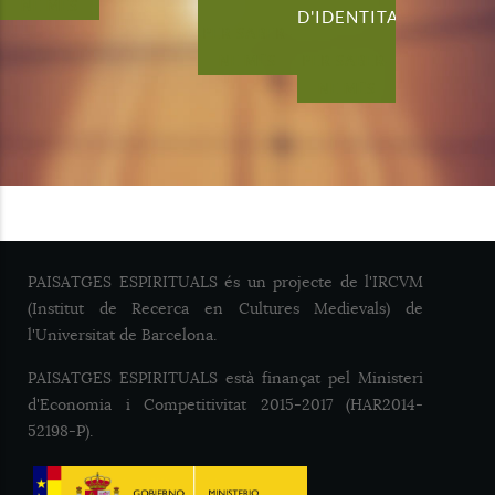
NE MÉS
D'IDENTITAT
PER SABER-
NE MÉS
PER SABER-
NE MÉS
PAISATGES ESPIRITUALS és un projecte de l'IRCVM
(Institut de Recerca en Cultures Medievals) de
l'Universitat de Barcelona.
PAISATGES ESPIRITUALS està finançat pel Ministeri
d'Economia i Competitivitat 2015-2017 (HAR2014-
52198-P).