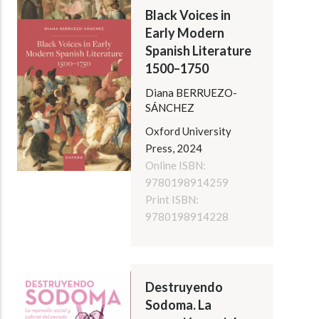
Black Voices in
Early Modern
Spanish Literature
1500–1750
Diana BERRUEZO-
SÁNCHEZ
Oxford University
Press, 2024
Online ISBN:
9780198914259
Print ISBN:
9780198914228
Destruyendo
Sodoma. La