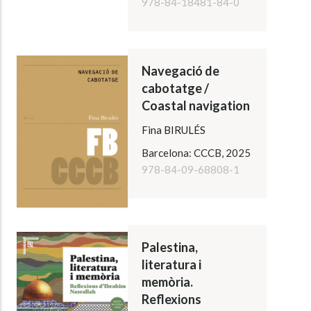
978-84-18481-84-0
Navegació de
cabotatge /
Coastal navigation
Fina BIRULÉS
Barcelona: CCCB, 2025
978-84-09-68808-1
Palestina,
literatura i
memòria.
Reflexions