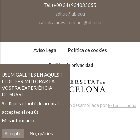
Tel. (+00 34) 934035655
adhuc@ub.edu
catedra.unesco.dones@ub.edu
TEXTOS
LEGALES
Aviso Legal
Política de cookies
Política de privacidad
USEM GALETES EN AQUEST
LLOC PER MILLORAR LA
VOSTRA EXPERIÈNCIA
D'USUARI
Si cliques el botó de aceptat
Web desarrollada por
Estudi Llimona
acceptes el seu ús
Més informació
Accepto
No, gràcies