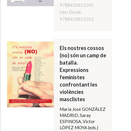
9788410812345
Isbn Ebook:
9788410812352
Els nostres cossos
(no) són un camp de
batalla.
Expressions
feministes
confrontant les
violències
masclistes
María José GONZÁLEZ
MADRID, Saray
ESPINOSA, Víctor
LÓPEZ MOYA (eds.)