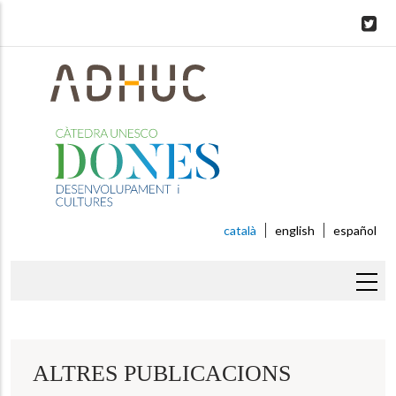
Skip
to
main
content
català
english
español
Fil
d'ariadna
ALTRES PUBLICACIONS