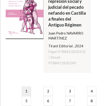
represión social y
judicial del pecado
nefando en Castilla
a finales del
Antiguo Régimen
Juan Pedro NAVARRO
MARTÍNEZ
Tirant Editorial , 2024
Papel 9788411830232
/ Ebook
9788411830249
Pagination
Pàgina
1
Page
2
Page
3
Page
4
actual
Page
5
Page
6
Page
7
Page
8