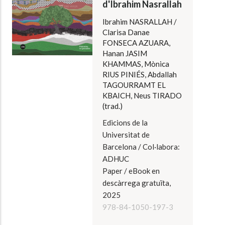
d'Ibrahim Nasrallah
Ibrahim NASRALLAH /
Clarisa Danae
FONSECA AZUARA,
Hanan JASIM
KHAMMAS, Mònica
RIUS PINIÉS, Abdallah
TAGOURRAMT EL
KBAICH, Neus TIRADO
(trad.)
Edicions de la
Universitat de
Barcelona / Col·labora:
ADHUC
Paper / eBook en
descàrrega gratuïta,
2025
978-84-1050-197-3