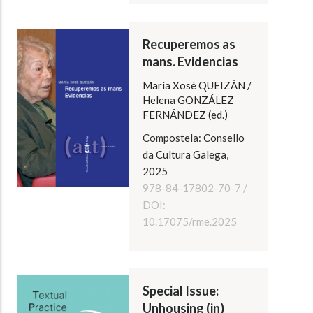
Recuperemos as
mans. Evidencias
María Xosé QUEIZÁN /
Helena GONZÁLEZ
FERNÁNDEZ (ed.)
Compostela: Consello
da Cultura Galega,
2025
978-84-17802-70-7 /
DOI:
10.17075/rme.2025
Special Issue:
Unhousing (in)