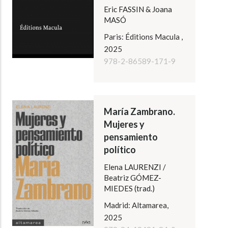
Eric FASSIN & Joana
MASÓ
Paris: Éditions Macula ,
2025
978-2-86589-171-9
María Zambrano.
Mujeres y
pensamiento
político
Elena LAURENZI /
Beatriz GÓMEZ-
MIEDES (trad.)
Madrid: Altamarea,
2025