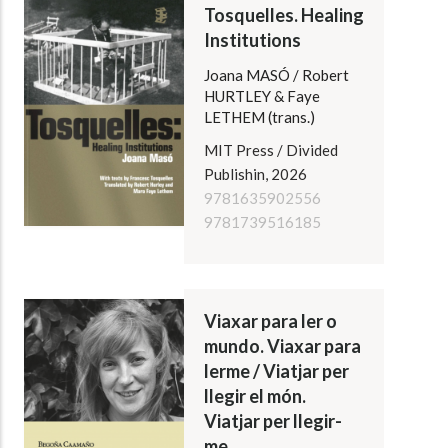
Tosquelles. Healing
Institutions
Joana MASÓ / Robert
HURTLEY & Faye
LETHEM (trans.)
MIT Press / Divided
Publishin, 2026
9781635902556
9781739516185
Viaxar para ler o
mundo. Viaxar para
lerme / Viatjar per
llegir el món.
Viatjar per llegir-
me