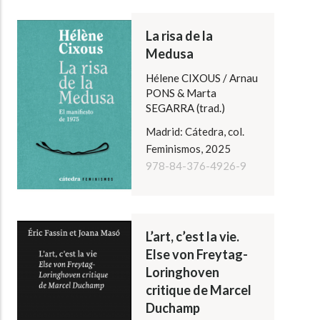
La risa de la
Medusa
Hélene CIXOUS / Arnau
PONS & Marta
SEGARRA (trad.)
Madrid: Cátedra, col.
Feminismos, 2025
978-84-376-4926-9
L’art, c’est la vie.
Else von Freytag-
Loringhoven
critique de Marcel
Duchamp