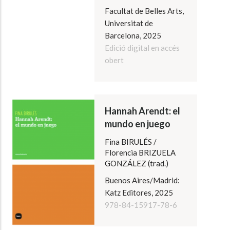
Facultat de Belles Arts,
Universitat de
Barcelona, 2025
Edició digital en accés
obert
Hannah Arendt: el
mundo en juego
Fina BIRULÉS /
Florencia BRIZUELA
GONZÁLEZ (trad.)
Buenos Aires/Madrid:
Katz Editores, 2025
978-84-15917-78-6