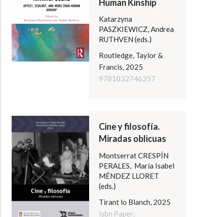
Human Kinship
Katarzyna
PASZKIEWICZ, Andrea
RUTHVEN (eds.)
Routledge, Taylor &
Francis, 2025
9781032746357
Cine y filosofía.
Miradas oblicuas
Montserrat CRESPÍN
PERALES, María Isabel
MÉNDEZ LLORET
(eds.)
Tirant lo Blanch, 2025
Isbn Paper: