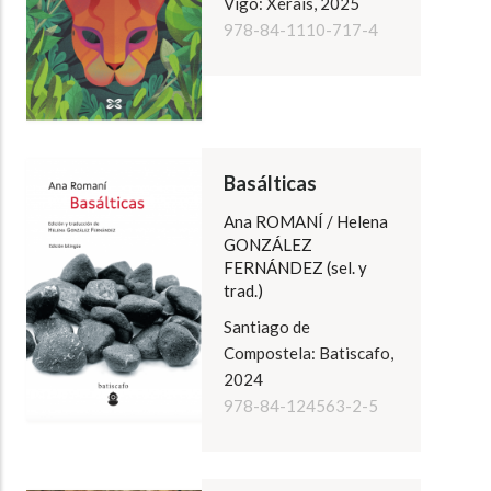
Vigo: Xerais, 2025
978-84-1110-717-4
Basálticas
Ana ROMANÍ / Helena
GONZÁLEZ
FERNÁNDEZ (sel. y
trad.)
Santiago de
Compostela: Batiscafo,
2024
978-84-124563-2-5