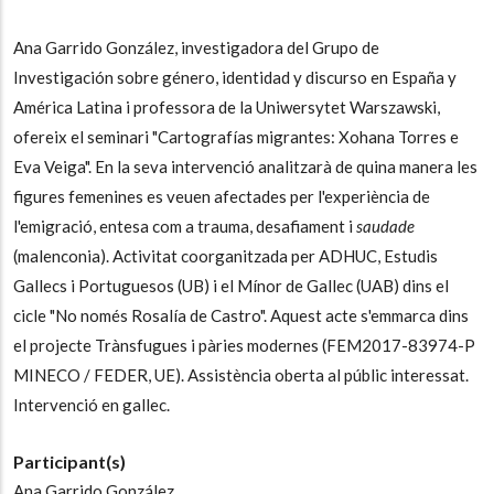
Ana Garrido González, investigadora del Grupo de
Investigación sobre género, identidad y discurso en España y
América Latina i professora de la Uniwersytet Warszawski,
ofereix el seminari "Cartografías migrantes: Xohana Torres e
Eva Veiga". En la seva intervenció analitzarà de quina manera les
figures femenines es veuen afectades per l'experiència de
l'emigració, entesa com a trauma, desafiament i
saudade
(malenconia). Activitat coorganitzada per ADHUC, Estudis
Gallecs i Portuguesos (UB) i el Mínor de Gallec (UAB) dins el
cicle "No només Rosalía de Castro". Aquest acte s'emmarca dins
el projecte Trànsfugues i pàries modernes (FEM2017-83974-P
MINECO / FEDER, UE). Assistència oberta al públic interessat.
Intervenció en gallec.
Participant(s)
Ana Garrido González