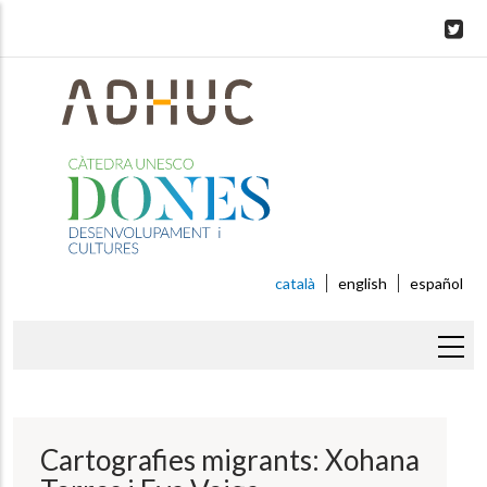
Skip
to
main
content
català
english
español
Fil
d'ariadna
Cartografies migrants: Xohana