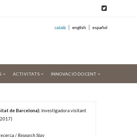
català
english
español
S
ACTIVITATS
INNOVACIÓ DOCENT
itat de Barcelona):
investigadora visitant
/2017)
ecerca /
Research Stay