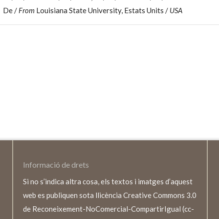
De /
From
Louisiana State University, Estats Units /
USA
Informació de drets
Si no s’indica altra cosa, els textos i imatges d’aquest
web es publiquen sota llicència Creative Commons 3.0
de Reconeixement-NoComercial-CompartirIgual (cc-