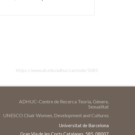
https://www.ub.edu/adhuc/ca/node/5081
ADHUC–Centre de Recerca Teoria, Gènere,
Sexualitat
UNESCO Chair Women, Development and Cultures
Universitat de Barcelona
Gran Via de les Corts Catalanes, 585, 08007