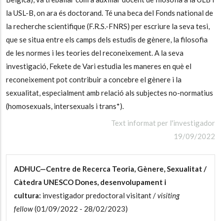
la USL-B, on ara és doctorand. Té una beca del Fonds national de
la recherche scientifique (F.R.S.-FNRS) per escriure la seva tesi,
que se situa entre els camps dels estudis de gènere, la filosofia
de les normes i les teories del reconeixement. A la seva
investigació, Fekete de Vari estudia les maneres en què el
reconeixement pot contribuir a concebre el gènere i la
sexualitat, especialment amb relació als subjectes no-normatius
(homosexuals, intersexuals i trans*).
Text informat per l'investigador
19/09/2022
ADHUC—Centre de Recerca Teoria, Gènere, Sexualitat /
Càtedra UNESCO Dones, desenvolupament i
cultura:
investigador predoctoral visitant /
visiting
fellow
(01/09/2022 - 28/02/2023)