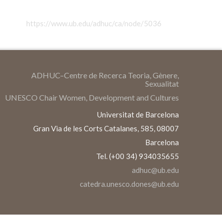
https://www.ub.edu/adhuc/ca/node/5036
ADHUC–Centre de Recerca Teoria, Gènere,
Sexualitat
UNESCO Chair Women, Development and Cultures
Universitat de Barcelona
Gran Via de les Corts Catalanes, 585, 08007
Barcelona
Tel. (+00 34) 934035655
adhuc@ub.edu
catedra.unesco.dones@ub.edu
S