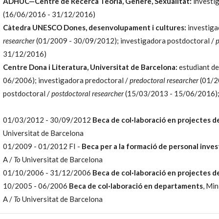
ADHUC—Centre de Recerca Teoria, Gènere, Sexualitat:
investi
(16/06/2016 - 31/12/2016)
Càtedra UNESCO Dones, desenvolupament i cultures:
investiga
researcher
(01/2009 - 30/09/2012); investigadora postdoctoral /
p
31/12/2016)
Centre Dona i Literatura, Universitat de Barcelona:
estudiant de
06/2006); investigadora predoctoral /
predoctoral researcher
(01/2
postdoctoral /
postdoctoral researcher
(15/03/2013 - 15/06/2016)
01/03/2012 - 30/09/2012
Beca de col·laboració en projectes de
Universitat de Barcelona
01/2009 - 01/2012 FI -
Beca per a la formació de personal inve
A /
To
Universitat de Barcelona
01/10/2006 - 31/12/2006
Beca de col·laboració en projectes d
10/2005 - 06/2006
Beca de col·laboració en departaments
, Min
A /
To
Universitat de Barcelona