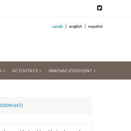
català
english
español
S
ACTIVITATS
INNOVACIÓ DOCENT
SGR2009/647)