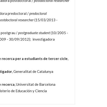
gadora postdoctoral /
postdoctoral researcher
dora predoctoral /
predoctoral
ostdoctoral researcher
(15/03/2013 -
 postgrau /
postgraduate student
(10/2005 -
009 - 30/09/2012); investigadora
;
 recerca per a estudiants de tercer cicle
,
stigador
, Generalitat de Catalunya
e recerca
, Universitat de Barcelona
isterio de Educación y Ciencia