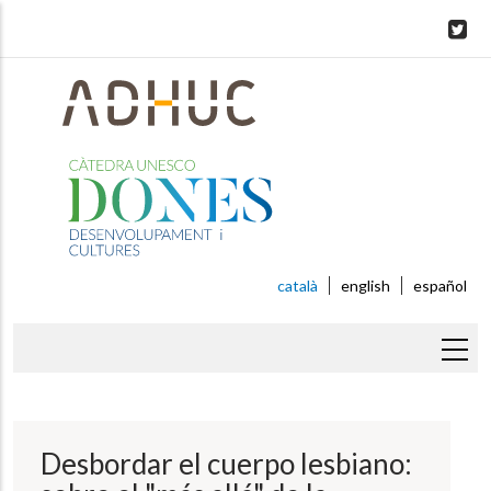
Skip
to
main
content
català
english
español
Fil
d'ariadna
Desbordar el cuerpo lesbiano: