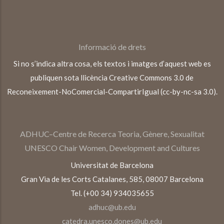
Informació de drets
Si no s’indica altra cosa, els textos i imatges d’aquest web es
publiquen sota llicència Creative Commons 3.0 de
Reconeixement-NoComercial-CompartirIgual (cc-by-nc-sa 3.0).
ADHUC–Centre de Recerca Teoria, Gènere, Sexualitat
UNESCO Chair Women, Development and Cultures
Universitat de Barcelona
Gran Via de les Corts Catalanes, 585, 08007 Barcelona
Tel. (+00 34) 934035655
adhuc@ub.edu
catedra.unesco.dones@ub.edu