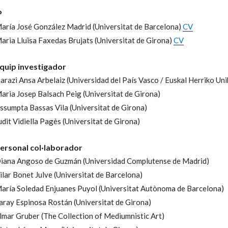
P
aría José González Madrid
(Universitat de Barcelona)
CV
-
aria Lluïsa Faxedas Brujats
(Universitat de Girona)
CV
quip investigador
arazi Ansa Arbelaiz
(Universidad del País Vasco / Euskal Herriko Uni
aria Josep Balsach Peig
(Universitat de Girona)
-
ssumpta Bassas Vila
(Universitat de Girona)
-
udit Vidiella Pagès
(Universitat de Girona)
ersonal col·laborador
iana Angoso de Guzmán
(Universidad Complutense de Madrid)
ilar Bonet Julve
(Universitat de Barcelona)
aría Soledad Enjuanes Puyol
(Universitat Autònoma de Barcelona)
aray Espinosa Rostán
(Universitat de Girona)
lmar Gruber
(The Collection of Mediumnistic Art)