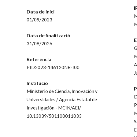
I
Data de inici
M
01/09/2023
M
Data de finalització
E
31/08/2026
G
M
Referència
A
PID2023-146120NB-I00
J
Institució
P
Ministerio de Ciencia, Innovación y
D
Universidades / Agencia Estatal de
P
Investigación - MCIN/AEI/
M
10.13039/501100011033
S
E