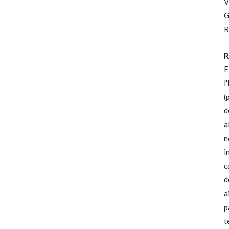
V
G
R
R
E
l'
(
d
a
n
i
c
d
a
p
t