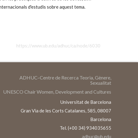
internacionals d'estudis sobre aquest tema.
https://www.ub.edu/adhuc/ca/node/6030
ADHUC–Centre de Recerca Teoria, Gènere,
Sexualitat
UNESCO Chair Women, Development and Cultures
Universitat de Barcelona
Gran Via de les Corts Catalanes, 585, 08007
Barcelona
Tel. (+00 34) 934035655
adhuc@ub.edu