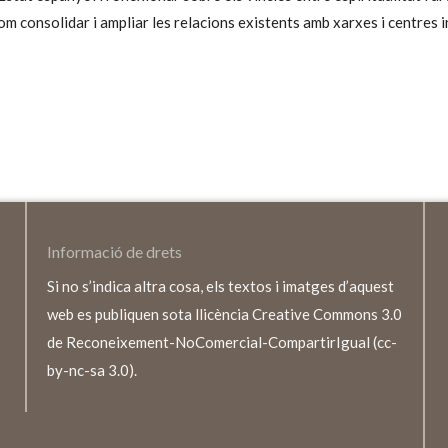
om consolidar i ampliar les relacions existents amb xarxes i centres 
Informació de drets
Si no s’indica altra cosa, els textos i imatges d’aquest
web es publiquen sota llicència Creative Commons 3.0
de Reconeixement-NoComercial-CompartirIgual (cc-
by-nc-sa 3.0).