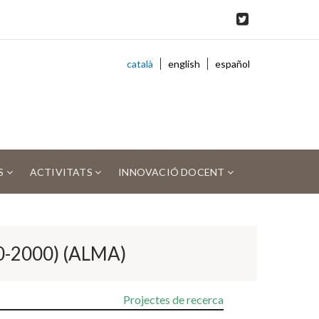
català
english
español
S
ACTIVITATS
INNOVACIÓ DOCENT
900-2000) (ALMA)
Projectes de recerca