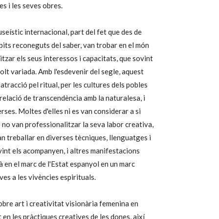
es i les seves obres.
seístic internacional, part del fet que des de
bits reconeguts del saber, van trobar en el món
litzar els seus interessos i capacitats, que sovint
molt variada. Amb l'esdevenir del segle, aquest
atracció pel ritual, per les cultures dels pobles
 relació de transcendència amb la naturalesa, i
ses. Moltes d'elles ni es van considerar a si
 no van professionalitzar la seva labor creativa,
van treballar en diverses tècniques, llenguatges i
 sovint els acompanyen, i altres manifestacions
à en el marc de l'Estat espanyol en un marc
es a les vivències espirituals.
bre art i creativitat visionària femenina en
t en les pràctiques creatives de les dones, així