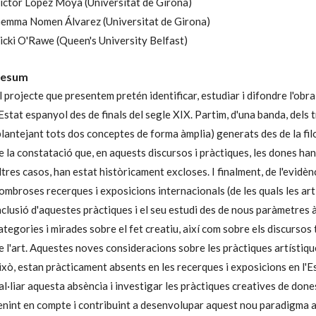
ictor López Moya
(Universitat de Girona)
emma Nomen Álvarez
(Universitat de Girona)
icki O'Rawe
(Queen's University Belfast)
esum
l projecte que presentem pretén identificar, estudiar i difondre l'obra
E
stat espanyol des de finals del segle XIX. Partim, d'una banda, dels tr
plantejant tots dos conceptes de forma àmplia) generats des de la filosof
e la constatació que, en aquests discursos i pràctiques, les dones ha
ltres casos, han estat històricament excloses. I finalment, de l'evidènc
ombroses recerques i exposicions internacionals (de les quals les art
nclusió d'aquestes pràctiques i el seu estudi des de nous paràmetres àm
ategories i mirades sobre el fet creatiu, així com sobre els discursos t
e l'art. Aquestes noves consideracions sobre les pràctiques artístiqu
ixò, estan pràcticament absents en les recerques i exposicions en l'E
al·liar aquesta absència i investigar les pràctiques creatives de dones 
enint en compte i contribuint a desenvolupar aquest nou paradigma amb 