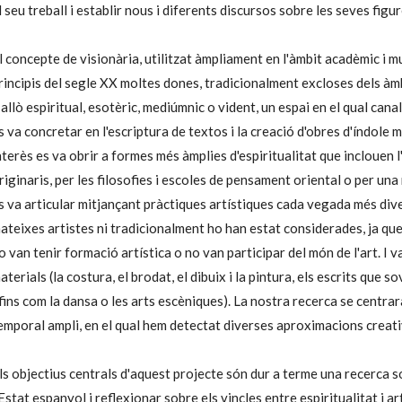
l seu treball i establir nous i diferents discursos sobre les seves figur
l concepte de visionària, utilitzat àmpliament en l'àmbit acadèmic i mu
rincipis del segle XX moltes dones, tradicionalment excloses dels àm
’allò espiritual, esotèric, mediúmnic o vident, un espai en el qual cana
s va concretar en l'escriptura de textos i la creació d'obres d'índole 
nterès es va obrir a formes més àmplies d'espiritualitat que inclouen l'
riginaris, per les filosofies i escoles de pensament oriental o per una
s va articular mitjançant pràctiques artístiques cada vegada més diver
ateixes artistes ni tradicionalment ho han estat considerades, ja que
o van tenir formació artística o no van participar del món de l'art. I 
aterials (la costura, el brodat, el dibuix i la pintura, els escrits que
fins com la dansa o les arts escèniques). La nostra recerca se centrar
emporal ampli, en el qual hem detectat diverses aproximacions creativ
ls objectius centrals d'aquest projecte són dur a terme una recerca so
'Estat espanyol i reflexionar sobre els vincles entre espiritualitat i ar