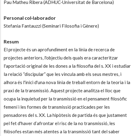
Pau Matheu Ribera
(ADHUC-Universitat de Barcelona)
Personal col·laborador
Stefania Fantauzzi
(Seminari Filosofia i Gènere)
Resum
El projecte és un aprofundiment en la línia de recerca de
projectes anteriors, l'objectiu dels quals era caracteritzar
l'aportació original de les dones a la filosofia del s. XX i estudiar
la relació “discipular” que les vincula amb els seus mestres, i
alhora és l'inici d'una nova línia de treball entorn de la teoria i la
praxi de la transmissió. Aquest projecte analitza el lloc que
ocupa la inquietud per la transmissió en el pensament filosòfic
femení i les formes de transmissió practicades per les
pensadores del s. XX. La hipòtesis de partida és que justament
pel fet d'haver d’afrontar el risc de la no transmissió, les
filòsofes estan més atentes a la transmissió tant del saber