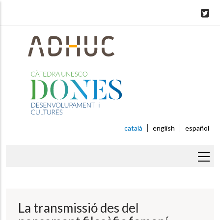
Skip
to
main
content
català
english
español
Fil
d'ariadna
La transmissió des del