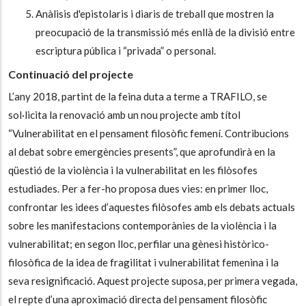
Anàlisis d'epistolaris i diaris de treball que mostren la
preocupació de la transmissió més enllà de la divisió entre
escriptura pública i “privada” o personal.
Continuació del projecte
L’any 2018, partint de la feina duta a terme a TRAFILO, se
sol·licita la renovació amb un nou projecte amb títol
“Vulnerabilitat en el pensament filosòfic femení. Contribucions
al debat sobre emergències presents”, que aprofundirà en la
qüestió de la violència i la vulnerabilitat en les filòsofes
estudiades. Per a fer-ho proposa dues vies: en primer lloc,
confrontar les idees d’aquestes filòsofes amb els debats actuals
sobre les manifestacions contemporànies de la violència i la
vulnerabilitat; en segon lloc, perfilar una gènesi històrico-
filosòfica de la idea de fragilitat i vulnerabilitat femenina i la
seva resignificació. Aquest projecte suposa, per primera vegada,
el repte d’una aproximació directa del pensament filosòfic