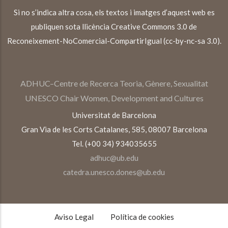
Si no s’indica altra cosa, els textos i imatges d’aquest web es
publiquen sota llicència Creative Commons 3.0 de
Reconeixement-NoComercial-CompartirIgual (cc-by-nc-sa 3.0).
ADHUC–Centre de Recerca Teoria, Gènere, Sexualitat
UNESCO Chair Women, Development and Cultures
Universitat de Barcelona
Gran Via de les Corts Catalanes, 585, 08007 Barcelona
Tel. (+00 34) 934035655
adhuc@ub.edu
catedra.unesco.dones@ub.edu
TEXTOS
LEGALES
Aviso Legal
Política de cookies