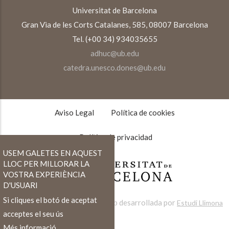
Universitat de Barcelona
Gran Via de les Corts Catalanes, 585, 08007 Barcelona
Tel. (+00 34) 934035655
adhuc@ub.edu
catedra.unesco.dones@ub.edu
TEXTOS
LEGALES
Aviso Legal
Política de cookies
Política de privacidad
USEM GALETES EN AQUEST
LLOC PER MILLORAR LA
VOSTRA EXPERIÈNCIA
D'USUARI
Si cliques el botó de aceptat
Web desarrollada por
Estudi Llimona
acceptes el seu ús
Més informació