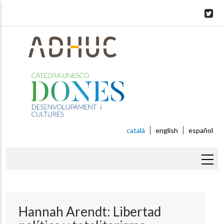
Skip
to
main
content
català
english
español
Fil
d'ariadna
Hannah Arendt: Libertad