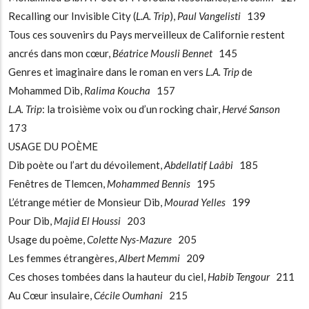
Recalling our Invisible City (
L.A. Trip
),
Paul Vangelisti
139
Tous ces souvenirs du Pays merveilleux de Californie restent
ancrés dans mon cœur,
Béatrice Mousli Bennet
145
Genres et imaginaire dans le roman en vers
L.A. Trip
de
Mohammed Dib,
Ralima Koucha
157
L.A. Trip
: la troisième voix ou d’un rocking chair,
Hervé Sanson
173
USAGE DU POÈME
Dib poète ou l’art du dévoilement,
Abdellatif Laâbi
185
Fenêtres de Tlemcen,
Mohammed Bennis
195
L’étrange métier de Monsieur Dib,
Mourad Yelles
199
Pour Dib,
Majid El Houssi
203
Usage du poème,
Colette Nys-Mazure
205
Les femmes étrangères,
Albert Memmi
209
Ces choses tombées dans la hauteur du ciel,
Habib Tengour
211
Au Cœur insulaire,
Cécile Oumhani
215