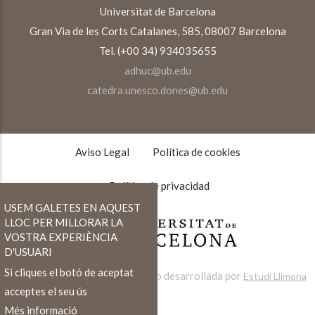
Universitat de Barcelona
Gran Via de les Corts Catalanes, 585, 08007 Barcelona
Tel. (+00 34) 934035655
adhuc@ub.edu
catedra.unesco.dones@ub.edu
TEXTOS
LEGALES
Aviso Legal
Política de cookies
Política de privacidad
USEM GALETES EN AQUEST
LLOC PER MILLORAR LA
VOSTRA EXPERIÈNCIA
D'USUARI
Si cliques el botó de aceptat
Web desarrollada por
Estudi Llimona
acceptes el seu ús
Més informació