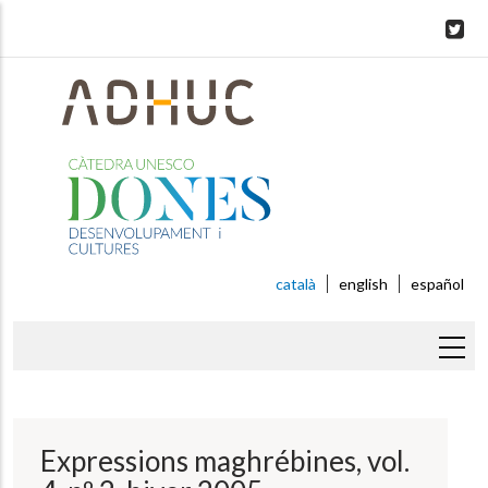
Skip
to
main
content
català
english
español
Fil
d'ariadna
Expressions maghrébines, vol.