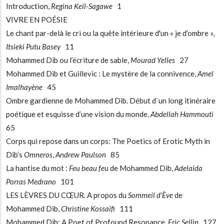
Introduction,
Regina Keil-Sagawe
1
VIVRE EN POÉSIE
Le chant par-delà le cri ou la quête intérieure d'un « je d’ombre »,
Itsieki Putu Basey
11
Mohammed Dib ou l’écriture de sable,
Mourad Yelles
27
Mohammed Dib et Guillevic : Le mystère de la connivence,
Amel
Imalhayène
45
Ombre gardienne de Mohammed Dib. Début d´un long itinéraire
poétique et esquisse d’une vision du monde,
Abdellah Hammouti
65
Corps qui repose dans un corps: The Poetics of Erotic Myth in
Dib’s
Omneros
,
Andrew Paulson
85
La hantise du mot :
Feu beau feu
de Mohammed Dib,
Adelaida
Porras Medrano
101
LES LÈVRES DU CŒUR. A propos du
Sommeil d'Ève
de
Mohammed Dib,
Christine Kossaifi
111
Mohammed Dib: A Poet of Profound Resonance,
Eric Sellin
127