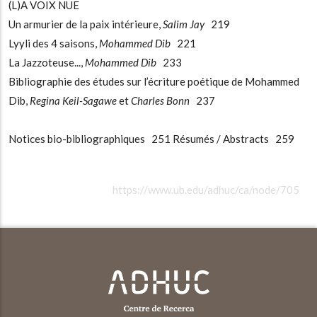
(L)A VOIX NUE
Un armurier de la paix intérieure,
Salim Jay
219
Lyyli des 4 saisons,
Mohammed Dib
221
La Jazzoteuse...,
Mohammed Dib
233
Bibliographie des études sur l’écriture poétique de Mohammed
Dib,
Regina Keil-Sagawe
et
Charles Bonn
237
Notices bio-bibliographiques 251 Résumés / Abstracts 259
https://www.ub.edu/adhuc/ca/node/705