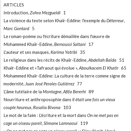
ARTICLES
Introduction,
Zohra Mezgueldi
1
La violence du texte selon Khaïr-Eddine: l'exemple du
Déterreur
,
Marc Gontard
5
Le roman-poème ou l'écriture démaillée dans l'œuvre de
Mohammed Khaïr-Eddine,
Bernoussi Saltani
17
L'auteur et ses masques,
Karima Yatribi
35
Le religieux dans les récits de Khaïr-Eddine,
Abdellah Baïda
51
Khaïr-Eddine et «Tafraout qui évolue »,
Aboulkacem El Khatir
65
Mohammed Khaïr-Eddine: La culture de la terre comme signe de
modernité,
Juan José Perales Gutiérrez
77
L'âme tutélaire de la
Montagne
,
Afifa Bererhi
89
Nourriture et anthroposophie dans
Il était une fois un vieux
couple heureux
,
Rosalia Bivona
103
Le mot de la faim : L'écriture et la mort dans
On ne met pas en
cage un oiseau pareil
,
Slimane Lamnaoui
119