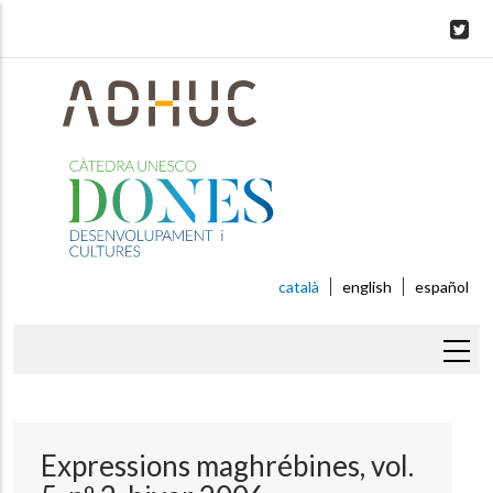
Skip
to
main
content
català
english
español
Fil
d'ariadna
Expressions maghrébines, vol.