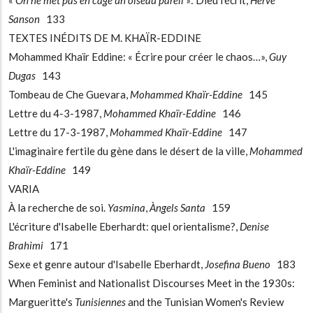
«
On ne met pas en cage un oiseau pareil
»: Dieu l'écrit,
Hervé
Sanson
133
TEXTES INÉDITS DE M. KHAÏR-EDDINE
Mohammed Khaïr Eddine: « Écrire pour créer le chaos…»,
Guy
Dugas
143
Tombeau de Che Guevara,
Mohammed Khaïr-Eddine
145
Lettre du 4-3-1987,
Mohammed Khaïr-Eddine
146
Lettre du 17-3-1987,
Mohammed Khaïr-Eddine
147
L'imaginaire fertile du gène dans le désert de la ville,
Mohammed
Khaïr-Eddine
149
VARIA
À la recherche de soi.
Yasmina
,
Àngels Santa
159
L'écriture d'Isabelle Eberhardt: quel orientalisme?,
Denise
Brahimi
171
Sexe et genre autour d'Isabelle Eberhardt,
Josefina Bueno
183
When Feminist and Nationalist Discourses Meet in the 1930s:
Margueritte's
Tunisiennes
and the Tunisian Women's Review