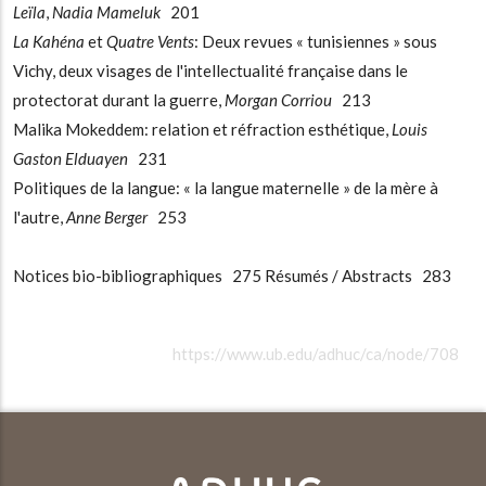
Leïla
,
Nadia Mameluk
201
La Kahéna
et
Quatre Vents
: Deux revues « tunisiennes » sous
Vichy, deux visages de l'intellectualité française dans le
protectorat durant la guerre,
Morgan Corriou
213
Malika Mokeddem: relation et réfraction esthétique,
Louis
Gaston Elduayen
231
Politiques de la langue: « la langue maternelle » de la mère à
l'autre,
Anne Berger
253
Notices bio-bibliographiques 275 Résumés / Abstracts 283
https://www.ub.edu/adhuc/ca/node/708