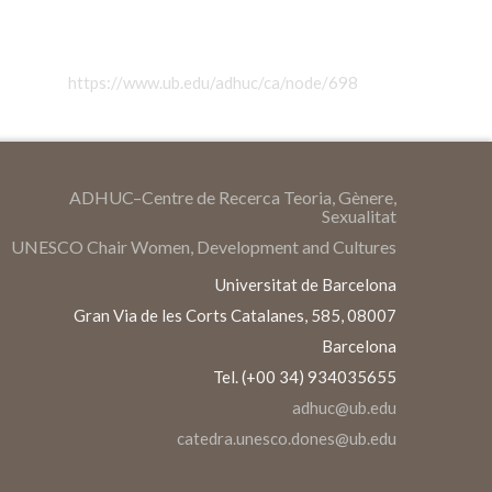
https://www.ub.edu/adhuc/ca/node/698
ADHUC–Centre de Recerca Teoria, Gènere,
Sexualitat
UNESCO Chair Women, Development and Cultures
Universitat de Barcelona
Gran Via de les Corts Catalanes, 585, 08007
Barcelona
Tel. (+00 34) 934035655
adhuc@ub.edu
catedra.unesco.dones@ub.edu