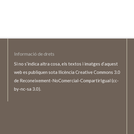
Informació de drets
Si no s’indica altra cosa, els textos i imatges d’aquest
web es publiquen sota llicència Creative Commons 3.0
de Reconeixement-NoComercial-CompartirIgual (cc-
by-nc-sa 3.0).