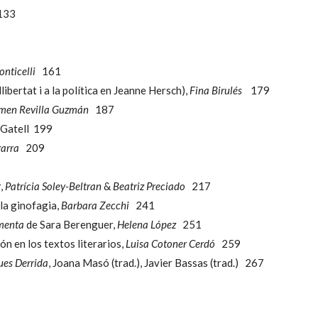
33
nticelli
161
libertat i a la política en Jeanne Hersch),
Fina Birulés
179
men Revilla Guzmán
187
s Gatell 199
arra
209
r,
Patrícia Soley-Beltran
&
Beatriz Preciado
217
 la ginofagia,
Barbara Zecchi
241
rmenta
de Sara Berenguer,
Helena López
251
n en los textos literarios,
Luisa Cotoner Cerdó
259
ues Derrida
, Joana Masó (trad.), Javier Bassas (trad.) 267