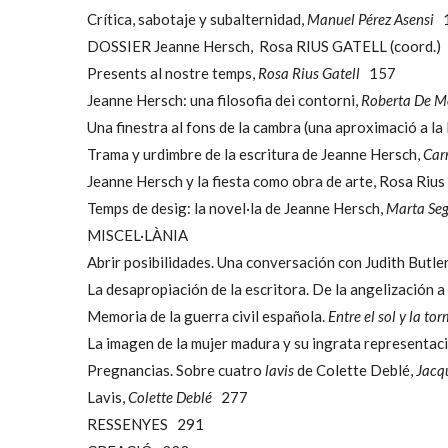
Crítica, sabotaje y subalternidad,
Manuel Pérez Asensi
1
DOSSIER Jeanne Hersch, Rosa RIUS GATELL (coord.)
Presents al nostre temps,
Rosa Rius Gatell
157
Jeanne Hersch: una filosofia dei contorni,
Roberta De Mo
Una finestra al fons de la cambra (una aproximació a la l
Trama y urdimbre de la escritura de Jeanne Hersch,
Car
Jeanne Hersch y la fiesta como obra de arte, Rosa Riu
Temps de desig: la novel·la de Jeanne Hersch,
Marta Seg
MISCEL·LÀNIA
Abrir posibilidades. Una conversación con Judith Butle
La desapropiación de la escritora. De la angelización a
Memoria de la guerra civil española.
Entre el sol y la to
La imagen de la mujer madura y su ingrata representació
Pregnancias. Sobre cuatro
lavis
de Colette Deblé,
Jacq
Lavis,
Colette Deblé
277
RESSENYES 291