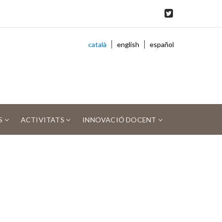
català
english
español
S
ACTIVITATS
INNOVACIÓ DOCENT