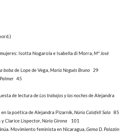
oord.)
 mujeres: Isotta Nogarola e Isabella di Morra,
Mª José
a boba
de Lope de Vega,
María Nogués Bruno
29
 Palmer
45
puesta de lectura de
Los trabajos y las noches
de Alejandra
 en la poética de Alejandra Pizarnik,
Núria Calafell Sala
85
 y Clarice Lispector,
Núria Girona
101
ontinúa. Movimiento feminista en Nicaragua,
Gema D. Palazón