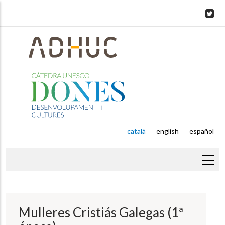
Skip
to
main
content
català
english
español
Fil
d'ariadna
Mulleres Cristiás Galegas (1ª