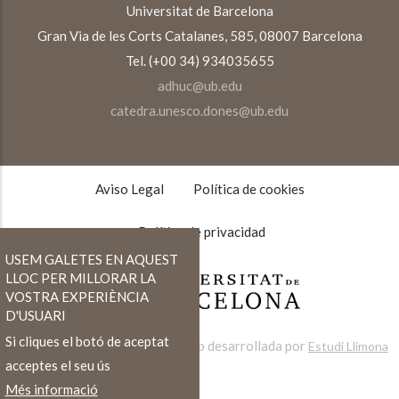
Universitat de Barcelona
Gran Via de les Corts Catalanes, 585, 08007 Barcelona
Tel. (+00 34) 934035655
adhuc@ub.edu
catedra.unesco.dones@ub.edu
TEXTOS
LEGALES
Aviso Legal
Política de cookies
Política de privacidad
USEM GALETES EN AQUEST
LLOC PER MILLORAR LA
VOSTRA EXPERIÈNCIA
D'USUARI
Si cliques el botó de aceptat
Web desarrollada por
Estudi Llimona
acceptes el seu ús
Més informació