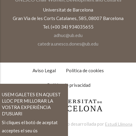
Universitat de Barcelona
Gran Via de les Corts Catalanes, 585, 08007 Barcelona
Tel. (+00 34) 934035655
adhuc@ub.edu
catedra.unesco.dones@ub.edu
TEXTOS
LEGALES
Aviso Legal
Política de cookies
Política de privacidad
USEM GALETES EN AQUEST
LLOC PER MILLORAR LA
VOSTRA EXPERIÈNCIA
D'USUARI
Si cliques el botó de aceptat
Web desarrollada por
Estudi Llimona
acceptes el seu ús