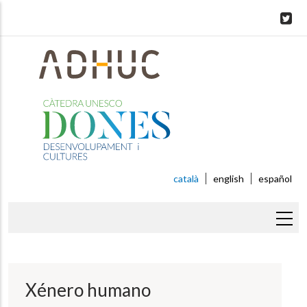
Skip
to
main
content
català
english
español
Fil
d'ariadna
Xénero humano