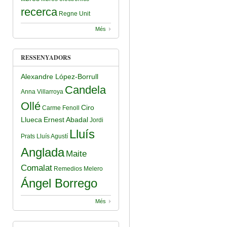
recerca
Regne Unit
Més
RESSENYADORS
Alexandre López-Borrull
Candela
Anna Villarroya
Ollé
Ciro
Carme Fenoll
Llueca
Ernest Abadal
Jordi
Lluís
Prats
Lluís Agustí
Anglada
Maite
Comalat
Remedios Melero
Ángel Borrego
Més