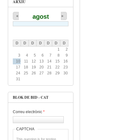
ARXIU
agost
«
»
D
D
D
D
D
D
D
1
2
3
4
5
6
7
8
9
10
11
12
13
14
15
16
17
18
19
20
21
22
23
24
25
26
27
28
29
30
31
BLOK DE BID - CAT
Correu electrònic
*
CAPTCHA
This question is for testing