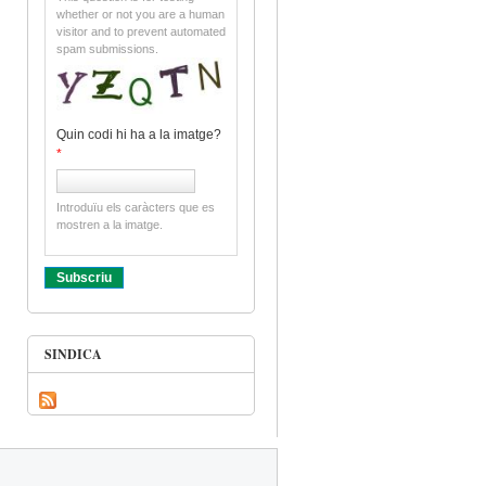
whether or not you are a human
visitor and to prevent automated
spam submissions.
Quin codi hi ha a la imatge?
*
Introduïu els caràcters que es
mostren a la imatge.
SINDICA