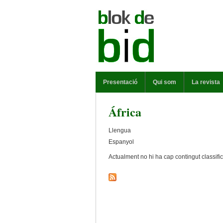
Vés al contingut
MENÚ PRINCIPAL
Presentació
Qui som
La revista
África
Llengua
Espanyol
Actualment no hi ha cap contingut classifi