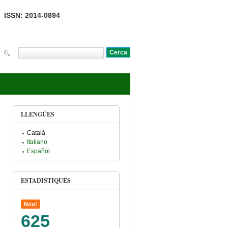
ISSN: 2014-0894
Cerca
Formulari de cerca
LLENGÜES
Català
Italiano
Español
ESTADISTIQUES
Nou!
625