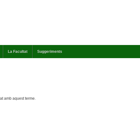
La Facultat
Suggeriments
cat amb aquest terme.