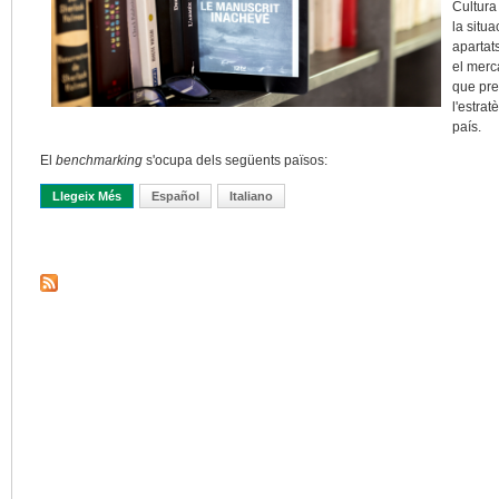
Cultura 
la situa
apartats
el merc
que pres
l'estrat
país.
El
benchmarking
s'ocupa dels següents països:
Llegeix Més
Sobre França Informa D’un Benchmarking Internacional De Prést
Español
Italiano