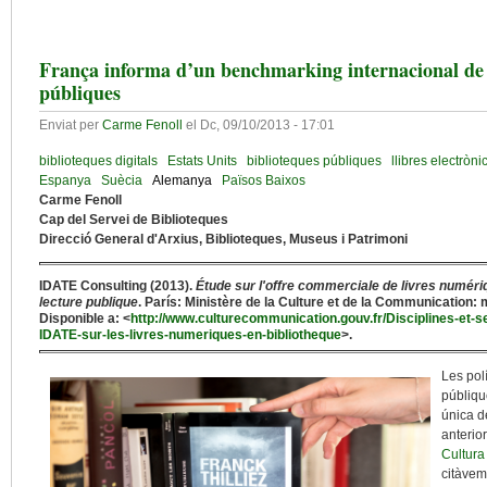
França informa d’un benchmarking internacional de p
públiques
Enviat per
Carme Fenoll
el
Dc, 09/10/2013 - 17:01
biblioteques digitals
Estats Units
biblioteques públiques
llibres electròni
Espanya
Suècia
Alemanya
Països Baixos
Carme Fenoll
Cap del Servei de Biblioteques
Direcció General d'Arxius, Biblioteques, Museus i Patrimoni
IDATE Consulting (2013).
Étude sur l'offre commerciale de livres numéri
lecture publique
. París: Ministère de la Culture et de la Communication: 
Disponible a: <
http://www.culturecommunication.gouv.fr/Disciplines-et-se
IDATE-sur-les-livres-numeriques-en-bibliotheque
>.
Les polí
públiqu
única d
anterio
Cultura
citàvem