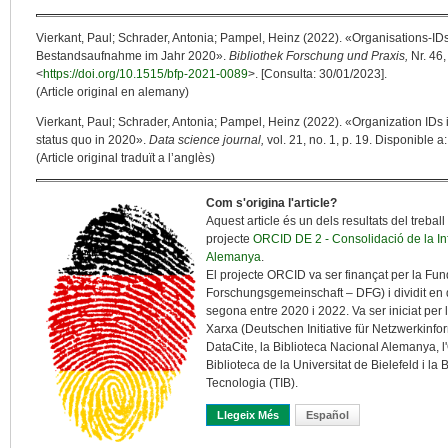
Vierkant, Paul; Schrader, Antonia; Pampel, Heinz (2022). «Organisations-ID
Bestandsaufnahme im Jahr 2020».
Bibliothek Forschung und Praxis,
Nr. 46
<
https://doi.org/10.1515/bfp-2021-0089
>. [Consulta: 30/01/2023].
(Article original en alemany)
Vierkant, Paul; Schrader, Antonia; Pampel, Heinz (2022). «Organization IDs
status quo in 2020».
Data science journal,
vol. 21, no. 1, p. 19. Disponible a:
(Article original traduït a l’anglès)
Com s'origina l'article?
Aquest article és un dels resultats del trebal
projecte
ORCID DE 2 - Consolidació de la In
Alemanya
.
El projecte ORCID va ser finançat per la F
Forschungsgemeinschaft – DFG) i dividit en d
segona entre 2020 i 2022. Va ser iniciat per 
Xarxa (Deutschen Initiative für Netzwerkinfor
DataCite, la Biblioteca Nacional Alemanya, l
Biblioteca de la Universitat de Bielefeld i l
Tecnologia (TIB).
Llegeix Més
Sobre Anàlisi De L’ús D’identif
Español