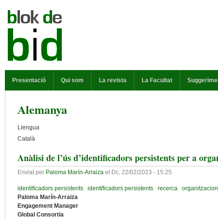
Vés al contingut
MENÚ PRINCIPAL
Presentació
Qui som
La revista
La Facultat
Suggerime
Alemanya
Llengua
Català
Anàlisi de l’ús d’identificadors persistents per a or
Enviat per
Paloma Marín-Arraiza
el
Dc, 22/02/2023 - 15:25
identificadors persistents
identificadors persistents
recerca
organitzacio
Paloma Marín-Arraiza
Engagement Manager
Global Consortia