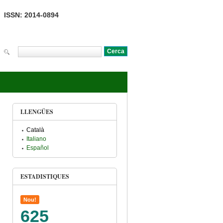
ISSN: 2014-0894
Cerca
Formulari de cerca
LLENGÜES
Català
Italiano
Español
ESTADISTIQUES
Nou!
625