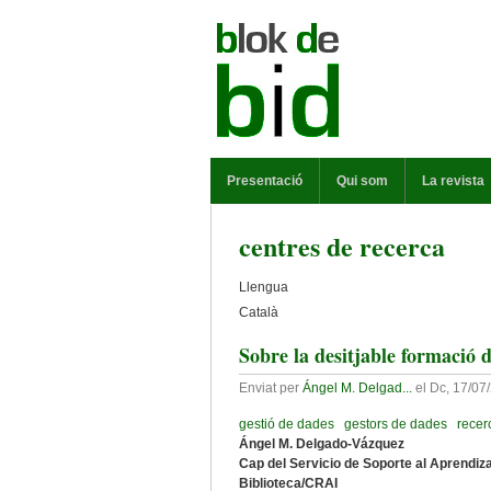
Vés al contingut
MENÚ PRINCIPAL
Presentació
Qui som
La revista
centres de recerca
Llengua
Català
Sobre la desitjable formació d
Enviat per
Ángel M. Delgad...
el
Dc, 17/07/
gestió de dades
gestors de dades
recer
Ángel M. Delgado-Vázquez
Cap del Servicio de Soporte al Aprendiza
Biblioteca/CRAI