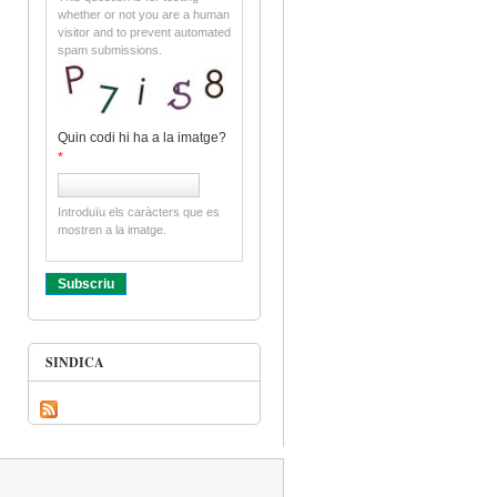
whether or not you are a human
visitor and to prevent automated
spam submissions.
Quin codi hi ha a la imatge?
*
Introduïu els caràcters que es
mostren a la imatge.
SINDICA