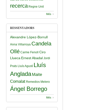
recerca
Regne Unit
Més
RESSENYADORS
Alexandre López-Borrull
Candela
Anna Villarroya
Ollé
Ciro
Carme Fenoll
Llueca
Ernest Abadal
Jordi
Lluís
Prats
Lluís Agustí
Anglada
Maite
Comalat
Remedios Melero
Ángel Borrego
Més