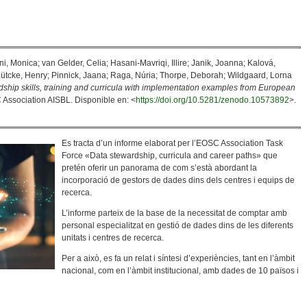
i, Monica; van Gelder, Celia; Hasani-Mavriqi, Illire; Janik, Joanna; Kalová,
ütcke, Henry; Pinnick, Jaana; Raga, Núria; Thorpe, Deborah; Wildgaard, Lorna
hip skills, training and curricula with implementation examples from European
Association AISBL. Disponible en: <
https://doi.org/10.5281/zenodo.10573892
>.
Es tracta d’un informe elaborat per l’EOSC Association Task
Force «Data stewardship, curricula and career paths» que
pretén oferir un panorama de com s’està abordant la
incorporació de gestors de dades dins dels centres i equips de
recerca.
L’informe parteix de la base de la necessitat de comptar amb
personal especialitzat en gestió de dades dins de les diferents
unitats i centres de recerca.
Per a això, es fa un relat i síntesi d’experiències, tant en l’àmbit
nacional, com en l’àmbit institucional, amb dades de 10 països i
rmació De Gestors De Dades En El Context De La Ciència Oberta