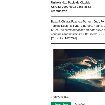
Universidad Pablo de Olavide
ORCID: 0000-0003-2461-8553
@amdelvaz
Basalti, Chiara; Fazekas-Paragh, Judi; Forn
Tereza; Kuchma, Iryna; Lindroos, Hanna; L
(2024).
Recommendations for data stewards
countries and universities.
Brussels: EOSC 
[Consulta: 16/07/24].
7 universitats.
Llegeix Més
Sobre Sobre La Desitjable Fo
Español