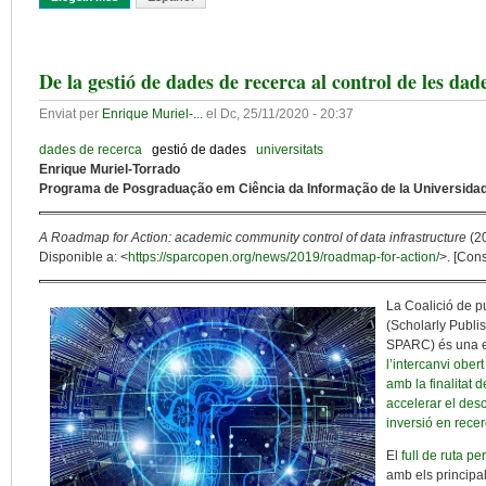
De la gestió de dades de recerca al control de les da
Enviat per
Enrique Muriel-...
el
Dc, 25/11/2020 - 20:37
dades de recerca
gestió de dades
universitats
Enrique Muriel-Torrado
Programa de Posgraduação em Ciência da Informação de la Universidad
A Roadmap for Action: academic community control of data infrastructure
(20
Disponible a: <
https://sparcopen.org/news/2019/roadmap-for-action/
>. [Cons
La Coalició de 
(Scholarly Publi
SPARC) és una en
l’intercanvi ober
amb la finalitat 
accelerar el des
inversió en rece
El
full de ruta p
amb els principal