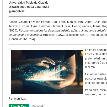
Universidad Pablo de Olavide
ORCID: 0000-0003-2461-8553
@amdelvaz
Basalti, Chiara; Fazekas-Paragh, Judi; Forni, Monica; van Gelder, Celia; Hasa
Tereza; Kuchma, Iryna; Lindroos, Hanna; Lütcke, Henry; Pinnick, Jaana; Ra
(2024).
Recommendations for data stewardship skills, training and curricu
countries and universities.
Brussels: EOSC Association AISBL. Disponible en
[Consulta: 16/07/24].
Es tracta d’un i
Force «Data stew
pretén oferir un
incorporació de 
recerca.
L’informe partei
personal especial
unitats i centres
Per a això, es fa 
nacional, com en 
7 universitats.
Llegeix Més
Sobre Sobre La Desitjable Formació De Gestors De Dades En El 
Español