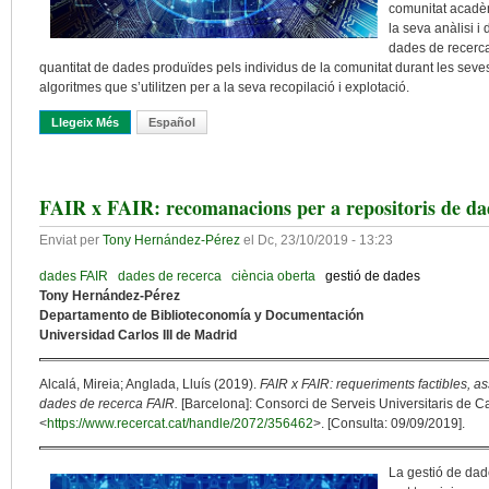
comunitat acadèm
la seva anàlisi i 
dades de recerca
quantitat de dades produïdes pels individus de la comunitat durant les seves
algoritmes que s’utilitzen per a la seva recopilació i explotació.
Llegeix Més
Sobre De La Gestió De Dades De Recerca Al Control De Les Da
Español
FAIR x FAIR: recomanacions per a repositoris de da
Enviat per
Tony Hernández-Pérez
el
Dc, 23/10/2019 - 13:23
dades FAIR
dades de recerca
ciència oberta
gestió de dades
Tony Hernández-Pérez
Departamento de Biblioteconomía y Documentación
Universidad Carlos III de Madrid
Alcalá, Mireia; Anglada, Lluís (2019).
FAIR x FAIR: requeriments factibles, as
dades de recerca FAIR.
[Barcelona]: Consorci de Serveis Universitaris de C
<
https://www.recercat.cat/handle/2072/356462
>. [Consulta: 09/09/2019].
La gestió de dad