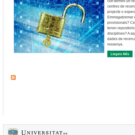
curt termini un re
centres de recerc
projecte o esper
Emmagatzemar d
provisionals? Ce
tenen repositoris
disciplines? A aq
dades de recerca
ressenya.
Llegeix Més
Sob