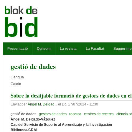
Vés al contingut
MENÚ PRINCIPAL
Presentació
Qui som
La revista
La Facultat
Suggerime
gestió de dades
Llengua
Català
Sobre la desitjable formació de gestors de dades en el
Enviat per
Ángel M. Delgad...
el
Dc, 17/07/2024 - 11:30
gestió de dades
gestors de dades
recerca
centres de recerca
ciència o
Ángel M. Delgado-Vázquez
Cap del Servicio de Soporte al Aprendizaje y la Investigación
Biblioteca/CRAI