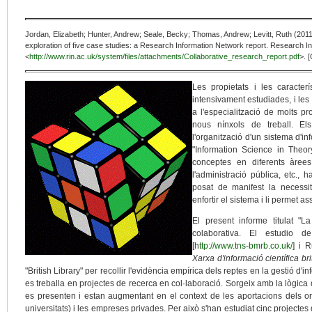
Jordan, Elizabeth; Hunter, Andrew; Seale, Becky; Thomas, Andrew; Levitt, Ruth (2011)
exploration of five case studies: a Research Information Network report. Research Inf
<
http://www.rin.ac.uk/system/files/attachments/Collaborative_research_report.pdf
>. 
Les propietats i les caracter
intensivament estudiades, i les
a l'especialització de molts pr
nous nínxols de treball. Els
l'organització d'un sistema d'in
"Information Science in Theory
conceptes en diferents àree
l'administració pública, etc.,
posat de manifest la necessit
enfortir el sistema i li permet 
El present informe titulat "L
colaborativa. El estudio
[h
ttp://www.tns-bmrb.co.uk/
] i 
Xarxa d'informació científica br
"British Library" per recollir l'evidència empírica dels reptes en la gestió d
es treballa en projectes de recerca en col·laboració. Sorgeix amb la lògica d
es presenten i estan augmentant en el context de les aportacions dels or
universitats) i les empreses privades. Per això s'han estudiat cinc projectes