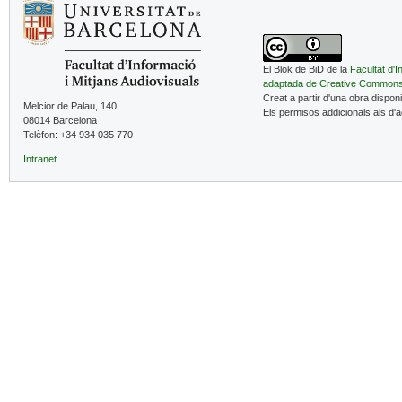
El Blok de BiD de la
Facultat d'I
adaptada de Creative Common
Creat a partir d'una obra dispon
Melcior de Palau, 140
Els permisos addicionals als d'
08014 Barcelona
Telèfon: +34 934 035 770
Intranet