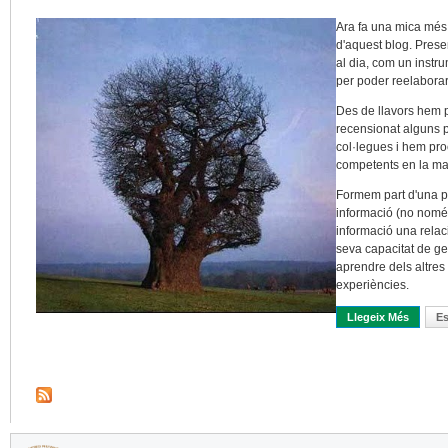
Ara fa una mica més
d'aquest blog. Pres
al dia, com un instru
per poder reelaborar-
Des de llavors hem p
recensionat alguns p
col·legues i hem pro
competents en la mat
Formem part d'una pr
informació (no només
informació una relac
seva capacitat de 
aprendre dels altres
experiències.
Llegeix Més
Sobre 
E