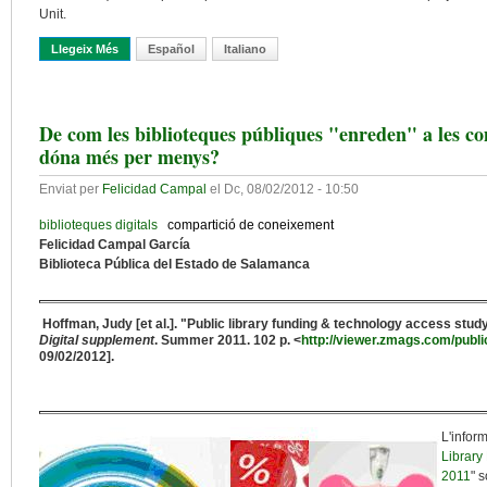
Unit.
Llegeix Més
Sobre La Gestió De La Informació En Els Projectes De Col·labora
Español
Italiano
De com les biblioteques públiques "enreden" a les com
dóna més per menys?
Enviat per
Felicidad Campal
el
Dc, 08/02/2012 - 10:50
biblioteques digitals
compartició de coneixement
Felicidad Campal García
Biblioteca Pública del Estado de Salamanca
Hoffman, Judy [et al.]. "Public library funding & technology access stu
Digital supplement
. Summer 2011. 102 p. <
http://viewer.zmags.com/publ
09/02/2012].
L'inform
Library
2011
" 