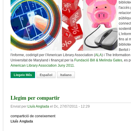
bibliot
l'accés 
relacio
públiqu
connecti
sostenib
L'infor
fins al
bibliot
Bertot 
l'informe, codirigit per l'American Library Association (
ALA
) i The Informatio
Universitat de Maryland i finançat per la
Fundació Bill & Melinda Gates
, es 
American Library Association Juny 2011
.
Llegeix Més
Sobre De Com Les Biblioteques Públiques "enreden" A Les Com
Español
Italiano
Llegim per compartir
Enviat per
Lluís Anglada
el
Dc, 27/07/2011 - 12:29
compartició de coneixement
Lluís Anglada