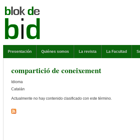
Pasar al contenido principal
MENÚ PRINCIPAL
Presentación
Quiénes somos
La revista
La Facultad
S
compartició de coneixement
Idioma
Catalán
Actualmente no hay contenido clasificado con este término.