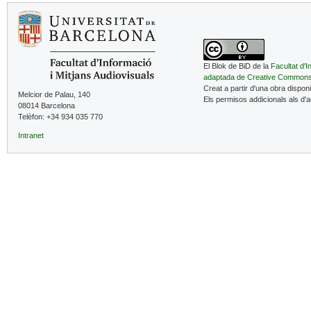
El Blok de BiD de la
Facultat d'I
adaptada de Creative Common
Creat a partir d'una obra dispon
Melcior de Palau, 140
Els permisos addicionals als d'
08014 Barcelona
Telèfon: +34 934 035 770
Intranet