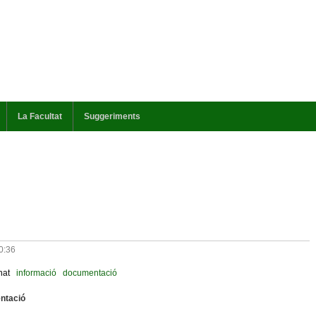
La Facultat
Suggeriments
0:36
nat
informació
documentació
ntació