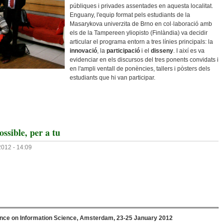
públiques i privades assentades en aquesta localitat.
Enguany, l'equip format pels estudiants de la
Masarykova univerzita de Brno en col·laboració amb
els de la Tampereen yliopisto (Finlàndia) va decidir
articular el programa entorn a tres línies principals: la
innovació
, la
participació
i el
disseny
. I així es va
evidenciar en els discursos del tres ponents convidats i
en l'ampli ventall de ponències, tallers i pòsters dels
estudiants que hi van participar.
STONS!”: Crònica Del BOBCATSSS 2015
sible, per a tu
2012 - 14:09
nce on Information Science, Amsterdam, 23-25 January 2012