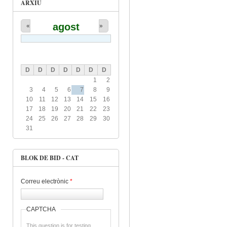
ARXIU
agost
«
»
D
D
D
D
D
D
D
1
2
3
4
5
6
7
8
9
10
11
12
13
14
15
16
17
18
19
20
21
22
23
24
25
26
27
28
29
30
31
BLOK DE BID - CAT
Correu electrònic
*
CAPTCHA
This question is for testing