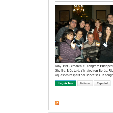
l'any 1993 crearen el congrés: Budapes
Sheffild. Més tard, s'hi afegiren Boräs, Ri
Aquest és l'esperit del Bobcatsss un congrés
Llegeix Més
Sobre BOBCATSSS 2012. Prope
Italiano
Español