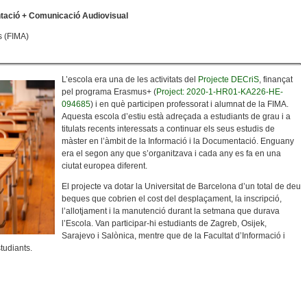
tació + Comunicació Audiovisual
s (FIMA)
L’escola era una de les activitats del
Projecte DECriS
, finançat
pel programa Erasmus+ (
Project: 2020-1-HR01-KA226-HE-
094685
) i en què participen professorat i alumnat de la FIMA.
Aquesta escola d’estiu està adreçada a estudiants de grau i a
titulats recents interessats a continuar els seus estudis de
màster en l’àmbit de la Informació i la Documentació. Enguany
era el segon any que s’organitzava i cada any es fa en una
ciutat europea diferent.
El projecte va dotar la Universitat de Barcelona d’un total de deu
beques que cobrien el cost del desplaçament, la inscripció,
l’allotjament i la manutenció durant la setmana que durava
l’Escola. Van participar-hi estudiants de Zagreb, Osijek,
Sarajevo i Salònica, mentre que de la Facultat d’Informació i
tudiants.