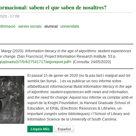
nformacional: sabem el que saben de nosaltres?
2020 - 17:09
nformació
xarxes socials
alumnat
universitats
n, Margy (2020).
Information literacy in the age of algorithms: student experiences
or change.
[San Francisco]: Project Information Research Institute. 53 p.
org/uploads/2/7/5/4/27541717/algoreport.pdf
>. [Consulta: 24/05/2020].
El passat 15 de gener de 2020 (no fa pas tant i malgrat això tot
sembla tan llunyà…) es va publicar un nou informe sobre
alfabetització informacional titulat
Information literacy in the age
of algorithms: student experiences with news and information,
and the need for change.
Aquest nou informe va comptar amb el
suport de la Knight Foundation, la Harvard Graduate School of
Education, el ER&L (Electronic Resources & Libraries, un
important congrés sobre biblioteques) i l’School of Library and
Information Science de la University of South Carolina.
Llegeix Més
Sobre Algoritmes I Alfabetització Informacional: Sa
Español