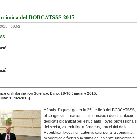
”: crònica del BOBCATSSS 2015
2015 - 09:52
SS
ació
ació
ce on Information Science. Brno, 28-30 January 2015.
ulta: 10/02/2015]
A finals d'aquest gener la 25a edició del BOBCATSSS,
el congrés internacional d'informació i documentació
dedicat i organitzat per estudiants i joves professionals
del sector, va tenir lloc a Brno, segona ciutat de la
República Txeca i un autèntic oasi per a la comunitat
acadèmica gràcies a la suma de les onze universitats