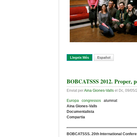
Llegeix Més
Sobre “... And Legs Like PI
Español
BOBCATSSS 2012. Proper, pos
Enviat per
Aina Giones-Valls
el
Dc, 09/05/
Europa
congressos
alumnat
Aina Giones-Valls
Documentalista
Compartia
BOBCATSSS. 20th International Confere