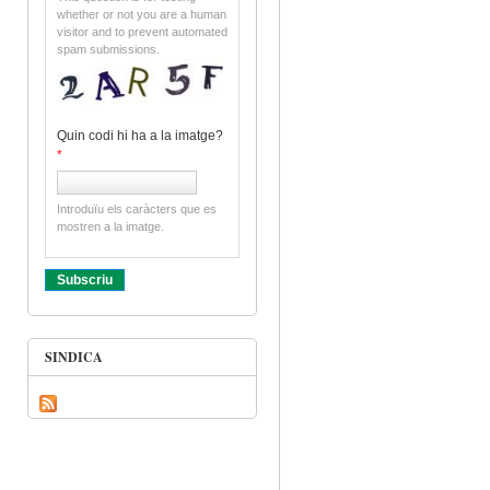
whether or not you are a human
visitor and to prevent automated
spam submissions.
Quin codi hi ha a la imatge?
*
Introduïu els caràcters que es
mostren a la imatge.
SINDICA