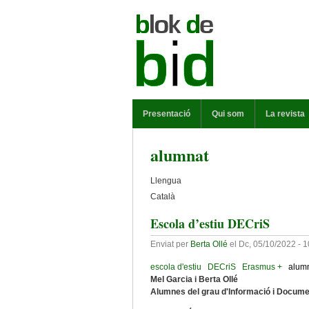
Vés al contingut
MENÚ PRINCIPAL
Presentació
Qui som
La revista
alumnat
Llengua
Català
Escola d’estiu DECriS
Enviat per
Berta Ollé
el
Dc, 05/10/2022 - 1
escola d'estiu
DECriS
Erasmus +
alum
Mel Garcia i Berta Ollé
Alumnes del grau d'Informació i Docume