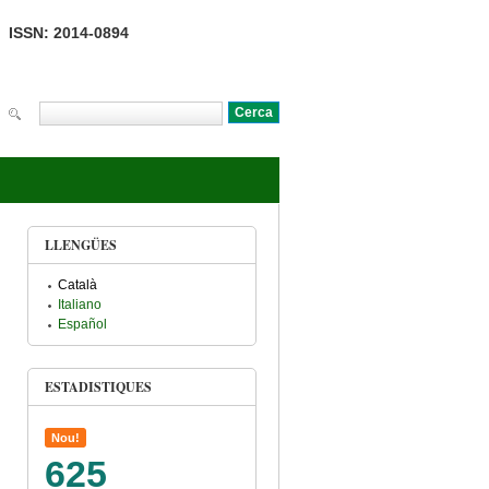
ISSN: 2014-0894
Cerca
Formulari de cerca
LLENGÜES
Català
Italiano
Español
ESTADISTIQUES
Nou!
625