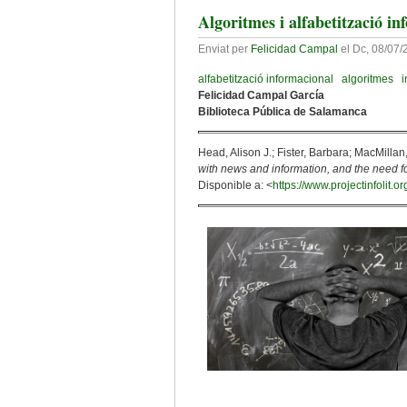
Algoritmes i alfabetització i
Enviat per
Felicidad Campal
el
Dc, 08/07/
alfabetització informacional
algoritmes
i
Felicidad Campal García
Biblioteca Pública de Salamanca
Head, Alison J.; Fister, Barbara; MacMilla
with news and information, and the need f
Disponible a: <
https://www.projectinfolit.