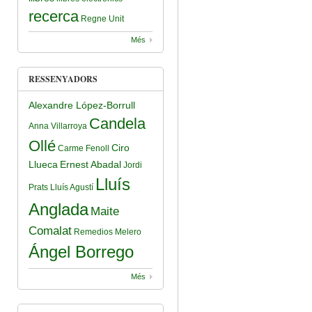
recerca
Regne Unit
Més
RESSENYADORS
Alexandre López-Borrull
Candela
Anna Villarroya
Ollé
Ciro
Carme Fenoll
Llueca
Ernest Abadal
Jordi
Lluís
Prats
Lluís Agustí
Anglada
Maite
Comalat
Remedios Melero
Ángel Borrego
Més
bem El Que Saben De Nosaltres?