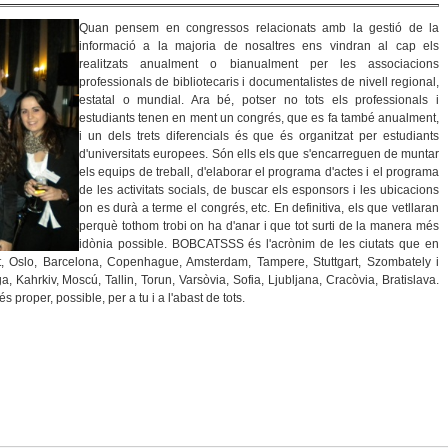
Quan pensem en congressos relacionats amb la gestió de la
informació a la majoria de nosaltres ens vindran al cap els
realitzats anualment o bianualment per les associacions
professionals de bibliotecaris i documentalistes de nivell regional,
estatal o mundial. Ara bé, potser no tots els professionals i
estudiants tenen en ment un congrés, que es fa també anualment,
i un dels trets diferencials és que és organitzat per estudiants
d'universitats europees. Són ells els que s'encarreguen de muntar
els equips de treball, d'elaborar el programa d'actes i el programa
de les activitats socials, de buscar els esponsors i les ubicacions
on es durà a terme el congrés, etc. En definitiva, els que vetllaran
perquè tothom trobi on ha d'anar i que tot surti de la manera més
idònia possible. BOBCATSSS és l'acrònim de les ciutats que en
t, Oslo, Barcelona, Copenhague, Amsterdam, Tampere, Stuttgart, Szombately i
ga, Kahrkiv, Moscú, Tallin, Torun, Varsòvia, Sofia, Ljubljana, Cracòvia, Bratislava.
 proper, possible, per a tu i a l'abast de tots.
r, Possible, Per A Tu