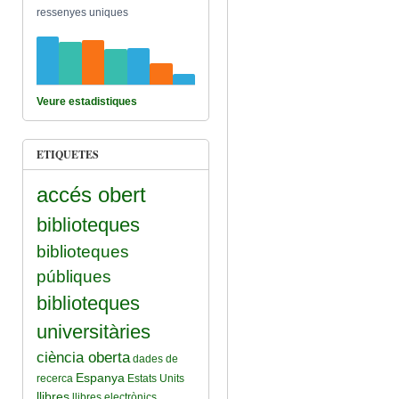
ressenyes uniques
Veure estadistiques
ETIQUETES
accés obert
biblioteques
biblioteques
públiques
biblioteques
universitàries
ciència oberta
dades de
Espanya
recerca
Estats Units
llibres
llibres electrònics