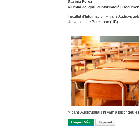
Davinia Pérez
Alumna del grau d'Informació i Documen
Facultat d’Informació i Mitjans Audiovisual
Universitat de Barcelona (UB)
Mitjans Audiovisuals hi vam assistir deu es
Llegeix Més
Sobre Escola D’estiu DECriS
Español