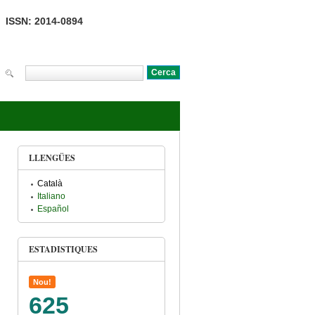
ISSN: 2014-0894
Cerca
Formulari de cerca
LLENGÜES
Català
Italiano
Español
ESTADISTIQUES
Nou!
625