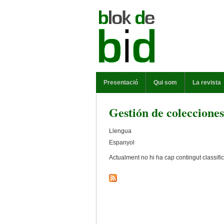
Vés al contingut
MENÚ PRINCIPAL
Presentació
Qui som
La revista
Gestión de colecciones
Llengua
Espanyol
Actualment no hi ha cap contingut classifi