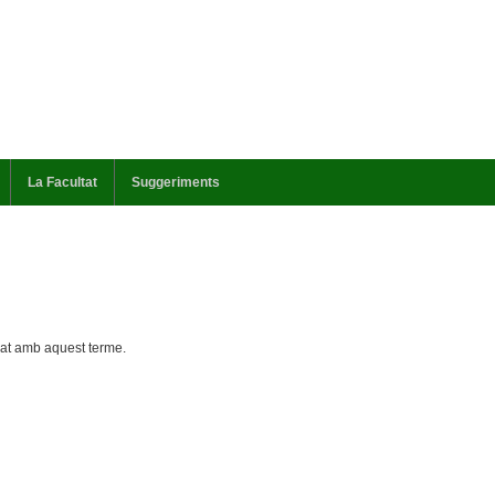
La Facultat
Suggeriments
cat amb aquest terme.