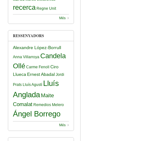
recerca
Regne Unit
Més
RESSENYADORS
Alexandre López-Borrull
Candela
Anna Villarroya
Ollé
Ciro
Carme Fenoll
Llueca
Ernest Abadal
Jordi
Lluís
Prats
Lluís Agustí
Anglada
Maite
Comalat
Remedios Melero
Ángel Borrego
Més