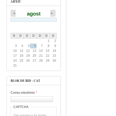
ARXIU
agost
«
»
D
D
D
D
D
D
D
1
2
3
4
5
6
7
8
9
10
11
12
13
14
15
16
17
18
19
20
21
22
23
24
25
26
27
28
29
30
31
BLOK DE BID - CAT
Correu electrònic
*
CAPTCHA
This question is for testing